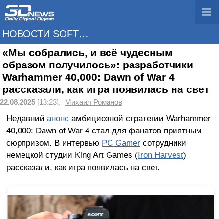
НОВОСТИ SOFTWARE
«Мы собрались, и всё чудесным
образом получилось»: разработчики
Warhammer 40,000: Dawn of War 4
рассказали, как игра появилась на свет
22.08.2025
[13:23],
Михаил Романов
Недавний
анонс
амбициозной стратегии Warhammer
40,000: Dawn of War 4 стал для фанатов приятным
сюрпризом. В интервью
PC Gamer
сотрудники
немецкой студии King Art Games (
Iron Harvest
)
рассказали, как игра появилась на свет.