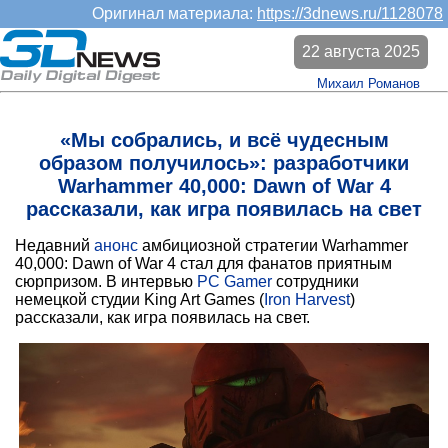
Оригинал материала:
https://3dnews.ru/1128078
22 августа 2025
Михаил Романов
«Мы собрались, и всё чудесным
образом получилось»: разработчики
Warhammer 40,000: Dawn of War 4
рассказали, как игра появилась на свет
Недавний
анонс
амбициозной стратегии Warhammer
40,000: Dawn of War 4 стал для фанатов приятным
сюрпризом. В интервью
PC Gamer
сотрудники
немецкой студии King Art Games (
Iron Harvest
)
рассказали, как игра появилась на свет.