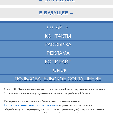
В БУДУЩЕЕ →
О САЙТЕ
КОНТАКТЫ
РАССЫЛКА
РЕКЛАМА
КОПИРАЙТ
ПОИСК
ПОЛЬЗОВАТЕЛЬСКОЕ СОГЛАШЕНИЕ
ЗАЩИЩЕНО CURATOR
Сайт 3DNews использует файлы cookie и сервисы аналитики.
Это помогает нам улучшать контент и работу Cайта.
© 1997—2026 Электронное периодическое издание "3ДНьюс" | Свидетельство о
регистрации СМИ Эл ФС 77-22224
Во время посещения Cайта вы соглашаетесь с
выдано Федеральной Службой по надзору за соблюдением законодательства в сфере
Пользовательским соглашением
и даёте согласие на
массовых коммуникаций и охране культурного наследия
✖
обработку и передачу (в т.ч. трансграничную) персональных
При цитировании документа ссылка на сайт с указанием автора обязательна. Полное