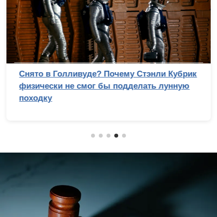
Снято в Голливуде? Почему Стэнли Кубрик
физически не смог бы подделать лунную
походку