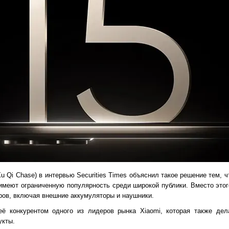
u Qi Chase) в интервью Securities Times объяснил такое решение тем, 
имеют ограниченную популярность среди широкой публики. Вместо этог
ров, включая внешние аккумуляторы и наушники.
её конкурентом одного из лидеров рынка Xiaomi, которая также дел
укты.