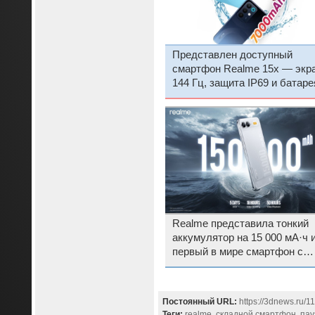
Представлен доступный
смартфон Realme 15x — экр
144 Гц, защита IP69 и батаре
7000 мА·ч за $200
Realme представила тонкий
аккумулятор на 15 000 мА·ч 
первый в мире смартфон с
термоэлектрическим кулеро
Постоянный URL:
https://3dnews.ru/1
Теги:
realme
,
складной смартфон
,
пау