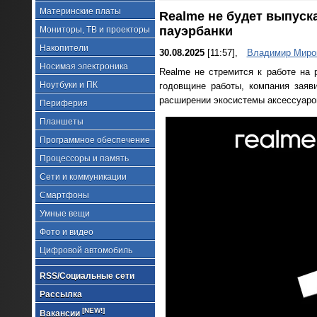
Материнские платы
Realme не будет выпуск
пауэрбанки
Мониторы, ТВ и проекторы
Накопители
30.08.2025
[11:57],
Владимир Миро
Носимая электроника
Realme не стремится к работе на 
Ноутбуки и ПК
годовщине работы, компания заяв
расширении экосистемы аксессуаро
Периферия
Планшеты
Программное обеспечение
Процессоры и память
Сети и коммуникации
Смартфоны
Умные вещи
Фото и видео
Цифровой автомобиль
RSS/Социальные сети
Рассылка
[NEW!]
Вакансии