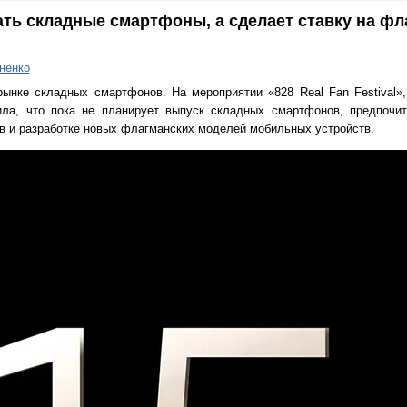
ать складные смартфоны, а сделает ставку на ф
ненко
рынке складных смартфонов. На мероприятии «828 Real Fan Festival
ила, что пока не планирует выпуск складных смартфонов, предпочит
в и разработке новых флагманских моделей мобильных устройств.