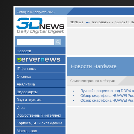
Сегодня 07 августа 2026
3DNews
Технологии и рынок IT. Н
Новости
Новости Hardware
IT-финансы
Offсянка
Самое интересное в обзорах
Аналитика
Лучший процессор под DDR4 в 
Видеокарты
Обзор смартфона HUAWEI Pura 
Звук и акустика
Обзор смартфона HUAWEI Pura
Игры
Искусственный интеллект
Корпуса, БП и охлаждение
Мастерская