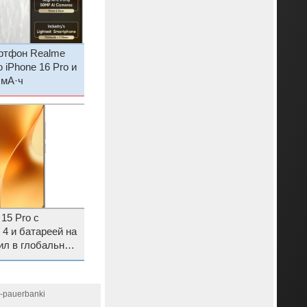
ртфон Realme
 iPhone 16 Pro и
 мА·ч
15 Pro с
 4 и батареей на
ил в глобальную
i-pauerbanki