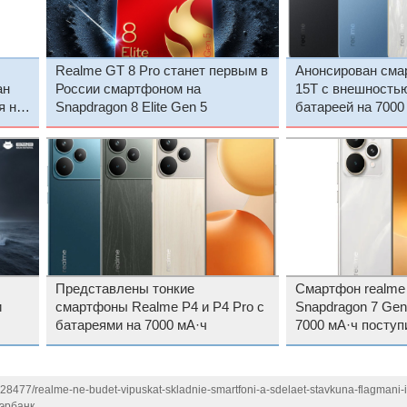
Realme GT 8 Pro станет первым в
Анонсирован сма
ан
России смартфоном на
15T с внешностью
я на
Snapdragon 8 Elite Gen 5
батареей на 7000
Представлены тонкие
Смартфон realme 
и
смартфоны Realme P4 и P4 Pro с
Snapdragon 7 Gen
батареями на 7000 мА·ч
7000 мА·ч поступ
м
продажу
128477/realme-ne-budet-vipuskat-skladnie-smartfoni-a-sdelaet-stavkuna-flagmani-
эрбанк