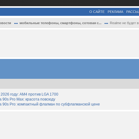
О САЙТЕ
РЕКЛАМА
РАССЫ
овости
мобильные телефоны, смартфоны, сотовая с...
Realme не будет выпускать складные смарт
2026 году: AM4 против LGA 1700
90s Pro Max: красота повсюду
 90s Pro: компактный флагман по субфлагманской цене