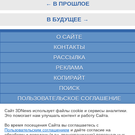
← В ПРОШЛОЕ
В БУДУЩЕЕ →
О САЙТЕ
КОНТАКТЫ
РАССЫЛКА
РЕКЛАМА
КОПИРАЙТ
ПОИСК
ПОЛЬЗОВАТЕЛЬСКОЕ СОГЛАШЕНИЕ
ЗАЩИЩЕНО CURATOR
Сайт 3DNews использует файлы cookie и сервисы аналитики.
Это помогает нам улучшать контент и работу Cайта.
© 1997—2026 Электронное периодическое издание "3ДНьюс" | Свидетельство о
регистрации СМИ Эл ФС 77-22224
Во время посещения Cайта вы соглашаетесь с
выдано Федеральной Службой по надзору за соблюдением законодательства в сфере
Пользовательским соглашением
и даёте согласие на
массовых коммуникаций и охране культурного наследия
✖
обработку и передачу (в т.ч. трансграничную) персональных