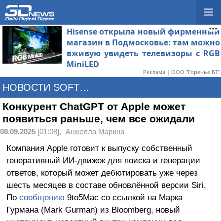
Hisense открыла новый фирменный
магазин в Подмосковье: там можно
вживую увидеть телевизоры с RGB
MiniLED
Реклама | ООО "Горенье БТ"
НОВОСТИ SOFTWARE
Конкурент ChatGPT от Apple может
появиться раньше, чем все ожидали
08.09.2025
[01:08],
Анжелла Марина
Компания Apple готовит к выпуску собственный
генеративный ИИ-движок для поиска и генерации
ответов, который может дебютировать уже через
шесть месяцев в составе обновлённой версии Siri.
По
сообщению
9to5Mac со ссылкой на Марка
Гурмана (Mark Gurman) из Bloomberg, новый