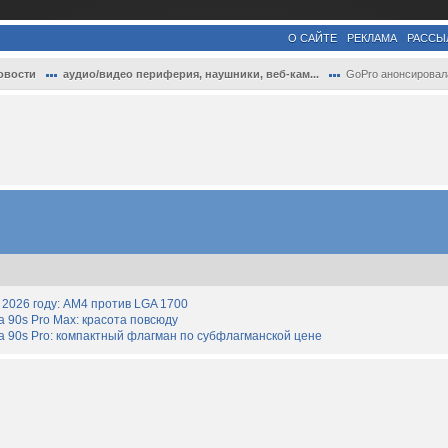
О САЙТЕ
РЕКЛАМА
РАССЫ
овости
аудио/видео периферия, наушники, веб-кам...
GoPro анонсировала экшн-камеру Lit Hero
2026 году: AM4 против LGA 1700
90s Pro Max: красота повсюду
 90s Pro: компактный флагман по субфлагманской цене