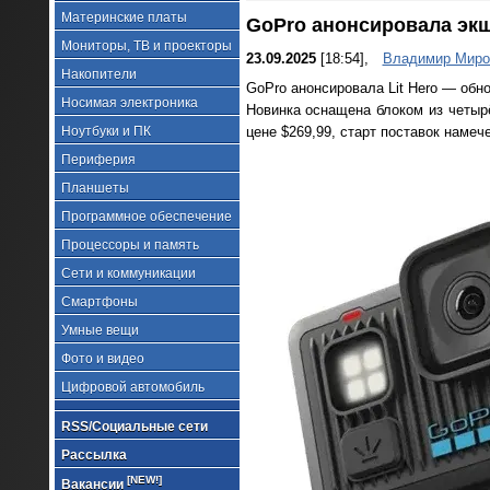
Материнские платы
GoPro анонсировала экшн
Мониторы, ТВ и проекторы
23.09.2025
[18:54],
Владимир Миро
Накопители
GoPro анонсировала Lit Hero — обн
Носимая электроника
Новинка оснащена блоком из четырё
Ноутбуки и ПК
цене $269,99, старт поставок намече
Периферия
Планшеты
Программное обеспечение
Процессоры и память
Сети и коммуникации
Смартфоны
Умные вещи
Фото и видео
Цифровой автомобиль
RSS/Социальные сети
Рассылка
[NEW!]
Вакансии