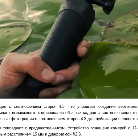
идео с соотношением сторон 4:3, что упрощает создание вертикал
чивает возможность кадрирования обычных кадров с соотношением сто
ьные фотографии с соотношением сторон 4:3 для публикации в соцсетях
ro совпадают с предшественником. Устройство оснащено камерой с 12
ым расстоянием 15 мм и диафрагмой f/2,3.