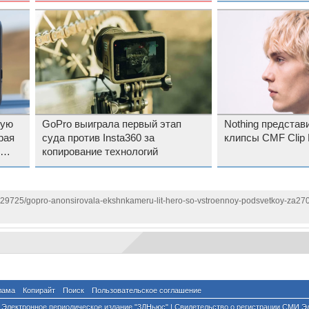
ную
GoPro выиграла первый этап
Nothing представ
рая
суда против Insta360 за
клипсы CMF Clip 
копирование технологий
1129725/gopro-anonsirovala-ekshnkameru-lit-hero-so-vstroennoy-podsvetkoy-za27
лама
Копирайт
Поиск
Пользовательское соглашение
Электронное периодическое издание "3ДНьюс" | Свидетельство о регистрации СМИ Э