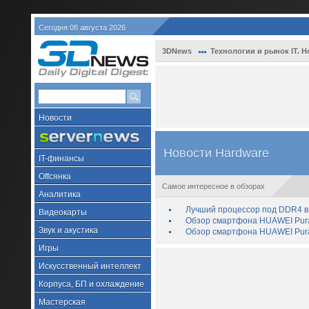
Сегодня 08 августа 2026
3DNews
Технологии и рынок IT. Н
Новости
Новости Hardware
IT-финансы
Offсянка
Самое интересное в обзорах
Аналитика
Лучший процессор под DDR4 в 
Видеокарты
Обзор смартфона HUAWEI Pura 
Звук и акустика
Обзор смартфона HUAWEI Pura
Игры
Искусственный интеллект
Корпуса, БП и охлаждение
Мастерская