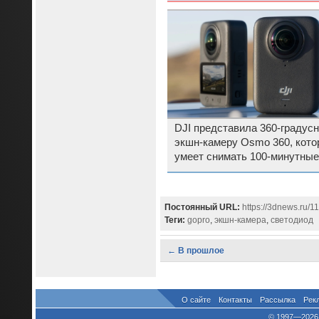
DJI представила 360-градус
экшн-камеру Osmo 360, кото
умеет снимать 100-минутные
ролики в 8K
Постоянный URL:
https://3dnews.ru/
Теги:
gopro
,
экшн-камера
,
светодиод
← В прошлое
О сайте
Контакты
Рассылка
Рек
© 1997—2026 