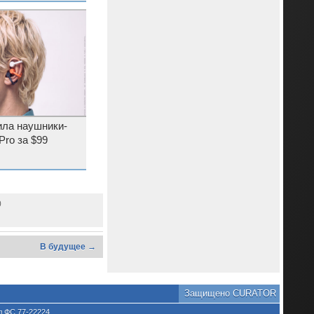
ила наушники-
Pro за $99
0
В будущее →
Защищено CURATOR
л ФС 77-22224