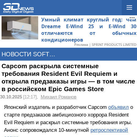
Умный климат круглый год: чем
Dreame E-Wind 25 и E-Wind 30
отличаются от обычных
кондиционеров
Реклама | SPRINT PRODUCTS LIMITED
НОВОСТИ SOFTWARE
Capcom раскрыла системные
требования Resident Evil Requiem и
открыла предзаказы игры — в том числе
в российском Epic Games Store
30.10.2025
[12:17],
Михаил Романов
Японский издатель и разработчик Capcom
объявил
о
старте предзаказов амбициозного хоррора Resident
Evil Requiem и раскрыл системные требования игры.
Анонс сопровождался 10-минутной
ретроспективой