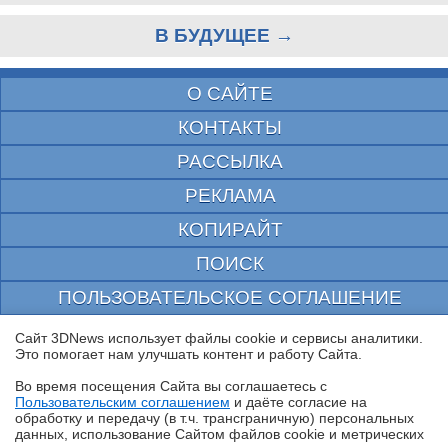
В БУДУЩЕЕ →
О САЙТЕ
КОНТАКТЫ
РАССЫЛКА
РЕКЛАМА
КОПИРАЙТ
ПОИСК
ПОЛЬЗОВАТЕЛЬСКОЕ СОГЛАШЕНИЕ
ЗАЩИЩЕНО CURATOR
Сайт 3DNews использует файлы cookie и сервисы аналитики.
Это помогает нам улучшать контент и работу Cайта.
© 1997—2026 Электронное периодическое издание "3ДНьюс" | Свидетельство о
регистрации СМИ Эл ФС 77-22224
Во время посещения Cайта вы соглашаетесь с
выдано Федеральной Службой по надзору за соблюдением законодательства в сфере
Пользовательским соглашением
и даёте согласие на
массовых коммуникаций и охране культурного наследия
✖
обработку и передачу (в т.ч. трансграничную) персональных
При цитировании документа ссылка на сайт с указанием автора обязательна. Полное
данных, использование Cайтом файлов cookie и метрических
заимствование документа является нарушением
российского и международного законодательства и возможно только с согласия