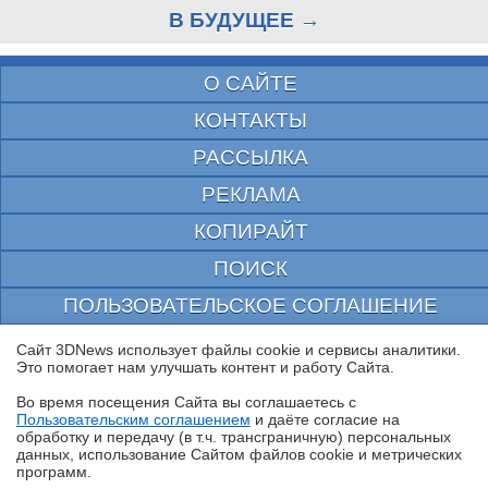
В БУДУЩЕЕ →
О САЙТЕ
КОНТАКТЫ
РАССЫЛКА
РЕКЛАМА
КОПИРАЙТ
ПОИСК
ПОЛЬЗОВАТЕЛЬСКОЕ СОГЛАШЕНИЕ
ЗАЩИЩЕНО CURATOR
Сайт 3DNews использует файлы cookie и сервисы аналитики.
Это помогает нам улучшать контент и работу Cайта.
© 1997—2026 Электронное периодическое издание "3ДНьюс" | Свидетельство о
регистрации СМИ Эл ФС 77-22224
Во время посещения Cайта вы соглашаетесь с
выдано Федеральной Службой по надзору за соблюдением законодательства в сфере
Пользовательским соглашением
и даёте согласие на
массовых коммуникаций и охране культурного наследия
✖
обработку и передачу (в т.ч. трансграничную) персональных
При цитировании документа ссылка на сайт с указанием автора обязательна. Полное
данных, использование Cайтом файлов cookie и метрических
заимствование документа является нарушением
российского и международного законодательства и возможно только с согласия
программ.
редакции 3DNews.