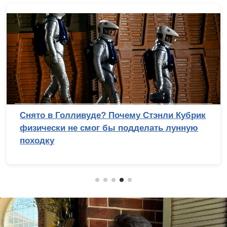
Снято в Голливуде? Почему Стэнли Кубрик
физически не смог бы подделать лунную
походку