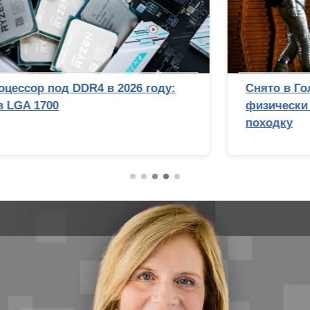
Снято в Голливуде? Почему Стэнли Кубрик
физически не смог бы подделать лунную
походку