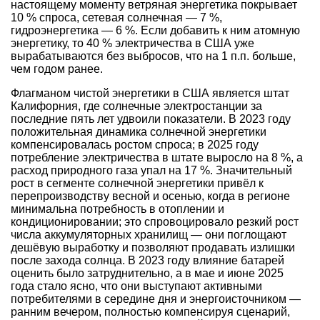
настоящему моменту ветряная энергетика покрывает
10 % спроса, сетевая солнечная — 7 %,
гидроэнергетика — 6 %. Если добавить к ним атомную
энергетику, то 40 % электричества в США уже
вырабатываются без выбросов, что на 1 п.п. больше,
чем годом ранее.
Флагманом чистой энергетики в США является штат
Калифорния, где солнечные электростанции за
последние пять лет удвоили показатели. В 2023 году
положительная динамика солнечной энергетики
компенсировалась ростом спроса; в 2025 году
потребление электричества в штате выросло на 8 %, а
расход природного газа упал на 17 %. Значительный
рост в сегменте солнечной энергетики привёл к
перепроизводству весной и осенью, когда в регионе
минимальна потребность в отоплении и
кондиционировании; это спровоцировало резкий рост
числа аккумуляторных хранилищ — они поглощают
дешёвую выработку и позволяют продавать излишки
после захода солнца. В 2023 году влияние батарей
оценить было затруднительно, а в мае и июне 2025
года стало ясно, что они выступают активными
потребителями в середине дня и энергоисточником —
ранним вечером, полностью компенсируя сценарий,