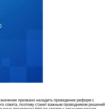
 назначение призвано наладить проведение реформ с
ого совета, поэтому станет важным проводником решений
вице-президента Intel по связям с органами власти