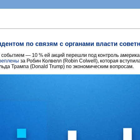
зидентом по связям с органами власти совет
ым событием — 10 % ей акций перешли под контроль америк
реплены
за Робин Колвелл (Robin Colwell), которая вступила
льда Трампа (Donald Trump) по экономическим вопросам.