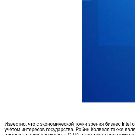
Известно, что с экономической точки зрения бизнес Inte
учётом интересов государства. Робин Колвелл также яв
администрации президента США в контексте политики на 