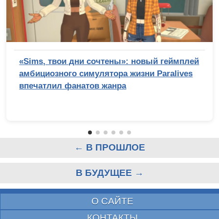
«Sims, твои дни сочтены»: новый геймплей
амбициозного симулятора жизни Paralives
впечатлил фанатов жанра
← В ПРОШЛОЕ
В БУДУЩЕЕ →
О САЙТЕ
КОНТАКТЫ