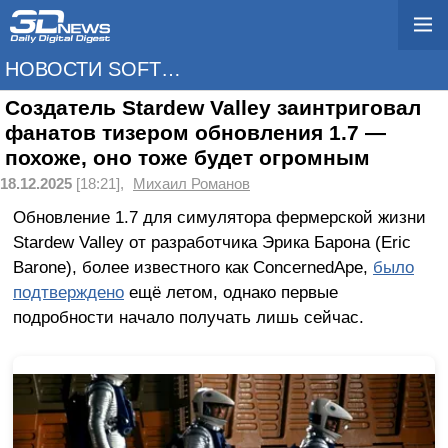
НОВОСТИ SOFTWARE
Создатель Stardew Valley заинтриговал
фанатов тизером обновления 1.7 —
похоже, оно тоже будет огромным
18.12.2025
[18:21],
Михаил Романов
Обновление 1.7 для симулятора фермерской жизни
Stardew Valley от разработчика Эрика Барона (Eric
Barone), более известного как ConcernedApe,
было
подтверждено
ещё летом, однако первые
подробности начало получать лишь сейчас.