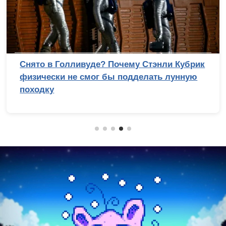
Снято в Голливуде? Почему Стэнли Кубрик
физически не смог бы подделать лунную
походку