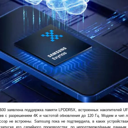
600 заявлена поддержка памяти LPDDR5X, встроенных накопителей UF
в с разрешением 4K и частотой обновления до 120 Гц. Модем и чип 
ессор не встроены. Samsung пока не подтвердила, в каких устройства
запуске его серийного производства; по неподтверждённым данным,