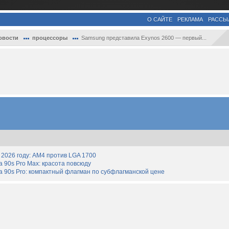
О САЙТЕ
РЕКЛАМА
РАССЫ
овости
процессоры
Samsung представила Exynos 2600 — первый...
2026 году: AM4 против LGA 1700
90s Pro Max: красота повсюду
 90s Pro: компактный флагман по субфлагманской цене