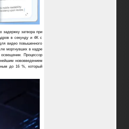
ю задержку затвора при
адров в секунду и 4K с
для видео повышенного
исле моргнувших в кадре
м освещении. Процессор
жнейшим нововведением
нным до 16 %, который