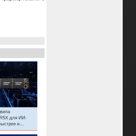
вила
5X для ИИ-
быстрее и
нее DDR5