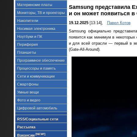
Материнские платы
Samsung представила Ex
и он может появиться в 
Мониторы, ТВ и проекторы
Накопители
19.12.2025
[13:14],
Павел Котов
Носимая электроника
Samsung официально представи
Ноутбуки и ПК
появится как минимум в некоторых 
и для всей отрасли — первый в м
Периферия
(Gate-All-Around).
Планшеты
Программное обеспечение
Процессоры и память
Сети и коммуникации
Смартфоны
Умные вещи
Фото и видео
Цифровой автомобиль
RSS/Социальные сети
Рассылка
[NEW!]
Вакансии