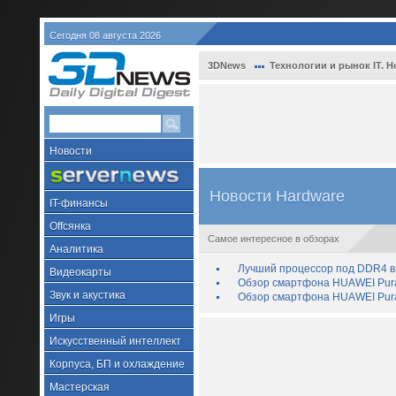
Сегодня 08 августа 2026
3DNews
Технологии и рынок IT. Н
Новости
Новости Hardware
IT-финансы
Offсянка
Самое интересное в обзорах
Аналитика
Лучший процессор под DDR4 в 
Видеокарты
Обзор смартфона HUAWEI Pura 
Звук и акустика
Обзор смартфона HUAWEI Pura
Игры
Искусственный интеллект
Корпуса, БП и охлаждение
Мастерская