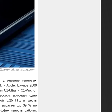
бражений: samsung.com
е улучшение тепловых
k и Apple. Exynos 2600
 C1-Ultra и C1-Pro; от
ессора включает одно
отой 3,25 ГГц и шесть
, вырастет до 39 % по
эффективность рабочих