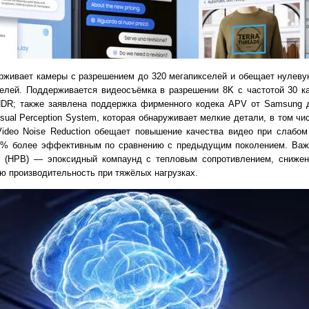
живает камеры с разрешением до 320 мегапикселей и обещает нулеву
елей. Поддерживается видеосъёмка в разрешении 8K с частотой 30 к
 HDR; также заявлена поддержка фирменного кодека APV от Samsung 
sual Perception System, которая обнаруживает мелкие детали, в том ч
Video Noise Reduction обещает повышение качества видео при слабо
0 % более эффективным по сравнению с предыдущим поколением. Ва
k (HPB) — эпоксидный компаунд с тепловым сопротивлением, сниже
ю производительность при тяжёлых нагрузках.