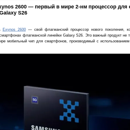
ynos 2600 — первый в мире 2-нм процессор для
Galaxy S26
ла
Exynos 2600
— свой флагманский процессор нового поколения, ко
смартфонах флагманской линейки Galaxy S26. Это важный продукт не т
ире мобильный чип для смартфонов, производимый с использованием