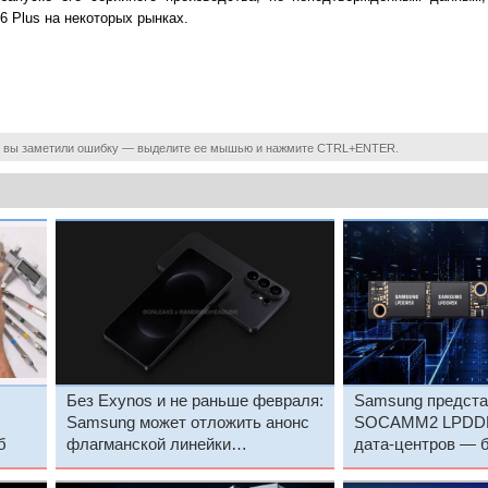
6 Plus на некоторых рынках.
 вы заметили ошибку — выделите ее мышью и нажмите CTRL+ENTER.
Без Exynos и не раньше февраля:
Samsung предста
Samsung может отложить анонс
SOCAMM2 LPDDR
б
флагманской линейки
дата-центров — 
смартфонов Galaxy S26
энергоэффектив
RDIMM