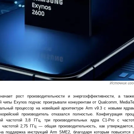
Источник изо
начает рост производительности и энергоэффективности, а такж
ой чипы Exynos подчас проигрывали конкурентам от Qualcomm, MediaTe
альный процессор на новейшей архитектуре Arm v9.3 с новыми ядрами
орейский производитель отказался полностью. Конфигурация проц
вой частотой 3,8 ГГц, три производительных ядра C1-Pro с част
 частотой 2,75 ГГц — общая производительность, как утверждается
на поддержка инструкций Arm SME2, благодаря которым повысится 