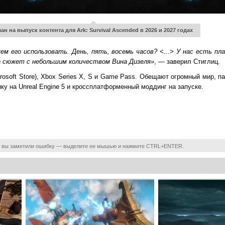
ан на выпуск контента для Ark: Survival Ascended в 2026 и 2027 годах
ем его использовать. День, пять, восемь часов? <...> У нас есть п
а сюжет с небольшим количеством Вина Дизеля»
, — заверил Стиглиц.
crosoft Store), Xbox Series X, S и Game Pass. Обещают огромный мир, п
ку на Unreal Engine 5 и кроссплатформенный моддинг на запуске.
 вы заметили ошибку — выделите ее мышью и нажмите CTRL+ENTER.