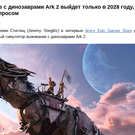
с динозаврами Ark 2 выйдет только в 2028 году,
опросом
в
реми Стиглиц (Jeremy Stieglitz) в интервью
блогу Epic Games Store
р
ый симулятор выживания с динозаврами Ark 2.