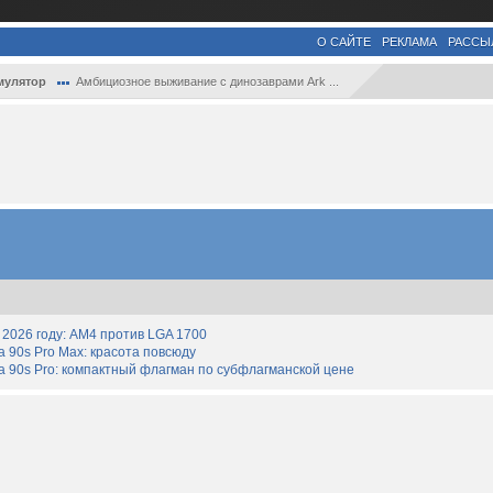
О САЙТЕ
РЕКЛАМА
РАССЫ
мулятор
Амбициозное выживание с динозаврами Ark ...
2026 году: AM4 против LGA 1700
90s Pro Max: красота повсюду
 90s Pro: компактный флагман по субфлагманской цене