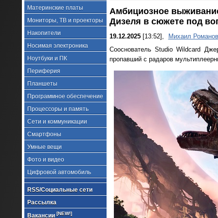
Материнские платы
Амбициозное выживание 
Дизеля в сюжете под в
Мониторы, ТВ и проекторы
Накопители
19.12.2025
[13:52],
Михаил Романо
Носимая электроника
Сооснователь Studio Wildcard Дже
Ноутбуки и ПК
пропавший с радаров мультиплеерн
Периферия
Планшеты
Программное обеспечение
Процессоры и память
Сети и коммуникации
Смартфоны
Умные вещи
Фото и видео
Цифровой автомобиль
RSS/Социальные сети
Рассылка
[NEW!]
Вакансии