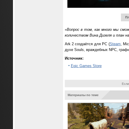
Пл
«Вопрос в том, как много мы смож
количеством Вина Дизеля и план н
Ark 2 создаётся для PC (
Steam
, Mi
духе Souls, враждебных NPC, графи
Источник:
Epic Games Store
Если
Материалы по теме