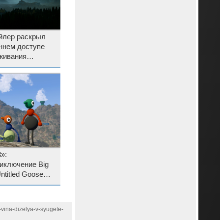
йлер раскрыл
ннем доступе
живания
ack! от
»:
иключение Big
ntitled Goose
игроков и
-vina-dizelya-v-syugete-