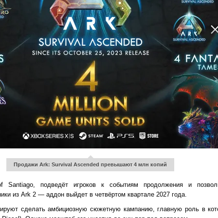
Продажи Ark: Survival Ascended превышают 4 млн копий
f Santiago, подведёт игроков к событиям продолжения и позволи
ики из Ark 2 — аддон выйдет в четвёртом квартале 2027 года.
нируют сделать амбициозную сюжетную кампанию, главную роль в кот