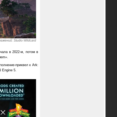
ажений: Studio Wildcard
чала в 2022-м, потом в
лет»
.
полнение-приквел к Ark:
 Engine 5.