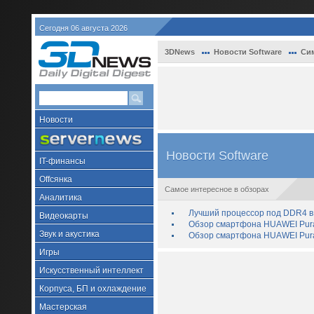
Сегодня 06 августа 2026
3DNews
Новости Software
Си
Новости
Новости Software
IT-финансы
Offсянка
Самое интересное в обзорах
Аналитика
Лучший процессор под DDR4 в 
Видеокарты
Обзор смартфона HUAWEI Pura 
Звук и акустика
Обзор смартфона HUAWEI Pura
Игры
Искусственный интеллект
Корпуса, БП и охлаждение
Мастерская