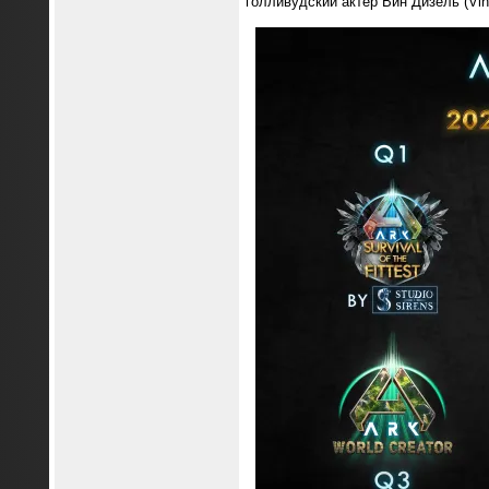
голливудский актёр Вин Дизель (Vin