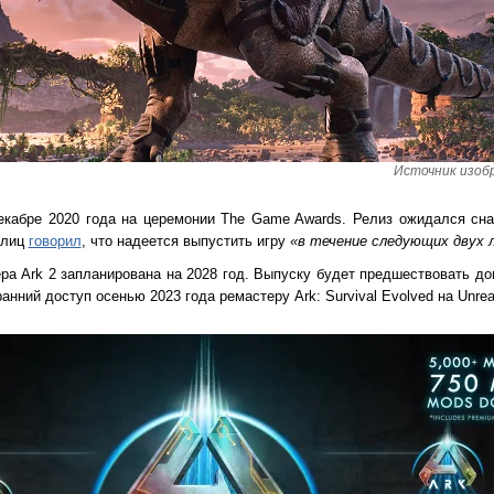
Источник изобр
екабре 2020 года на церемонии The Game Awards. Релиз ожидался сна
глиц
говорил
, что надеется выпустить игру
«в течение следующих двух 
ра Ark 2 запланирована на 2028 год. Выпуску будет предшествовать до
нний доступ осенью 2023 года ремастеру Ark: Survival Evolved на Unreal