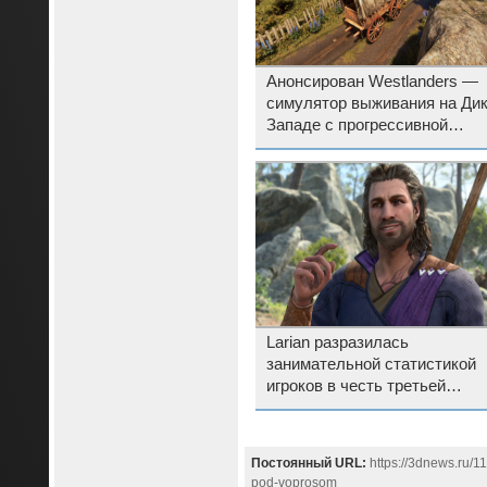
Анонсирован Westlanders —
симулятор выживания на Ди
Западе с прогрессивной
экономической моделью
Larian разразилась
занимательной статистикой
игроков в честь третьей
годовщины Baldur’s Gate 3
Постоянный URL:
https://3dnews.ru/1
pod-voprosom