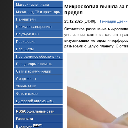
Материнские платы
Микроскопия вышла за 
предел
Мониторы, ТВ и проекторы
Накопители
25.12.2025
[14:49],
Геннадий Детин
Носимая электроника
Оптическое разрешение микроскоп
Ноутбуки и ПК
увеличении также заставляет пра
визуализацию методом интерфером
Периферия
размерами с целую планету. С опти
Планшеты
Программное обеспечение
Процессоры и память
Сети и коммуникации
Смартфоны
Умные вещи
Фото и видео
Цифровой автомобиль
RSS/Социальные сети
Рассылка
[NEW!]
Вакансии