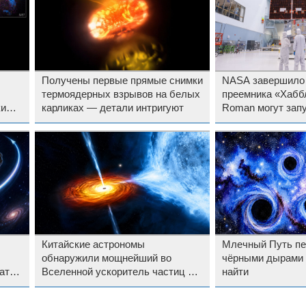
Получены первые прямые снимки
NASA завершило
термоядерных взрывов на белых
преемника «Хабб
ки
карликах — детали интригуют
Roman могут запу
полгода раньше
Китайские астрономы
Млечный Путь пе
обнаружили мощнейший во
чёрными дырами 
ать
Вселенной ускоритель частиц —
найти
он в 4400 раз превосходит БАК