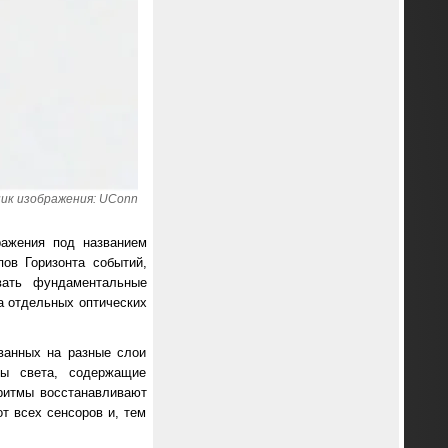
ик изображения: UConn
ражения под названием
пов Горизонта событий,
вать фундаментальные
а отдельных оптических
ванных на разные слои
ны света, содержащие
оритмы восстанавливают
т всех сенсоров и, тем