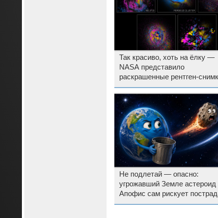
Так красиво, хоть на ёлку —
NASA представило
раскрашенные рентген-сним
скоплений галактик
Не подлетай — опасно:
угрожавший Земле астероид
Апофис сам рискует пострад
от космического мусора