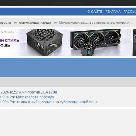
О САЙТЕ
РЕКЛАМА
РАССЫ
овости
окружающая среда
Микроскопия вышла за пределы возможного:...
727137650
2026 году: AM4 против LGA 1700
90s Pro Max: красота повсюду
 90s Pro: компактный флагман по субфлагманской цене