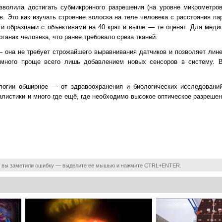
зволила достигать субмикронного разрешения (на уровне микрометро
в. Это как изучать строение волоска на теле человека с расстояния па
 и образцами с объективами на 40 крат и выше — те оценят. Для меди
ганах человека, что ранее требовало среза тканей.
 она не требует строжайшего выравнивания датчиков и позволяет лин
амного проще всего лишь добавлением новых сенсоров в систему. 
логии обширное — от здравоохранения и биологических исследований
алистики и много где ещё, где необходимо высокое оптическое разрешен
 вы заметили ошибку — выделите ее мышью и нажмите CTRL+ENTER.