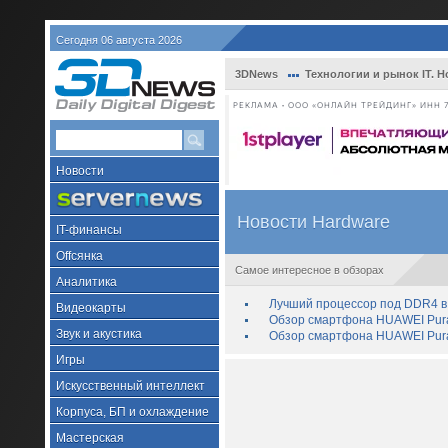
Сегодня 06 августа 2026
3DNews
Технологии и рынок IT. Н
РЕКЛАМА • ООО «ОНЛАЙН ТРЕЙДИНГ» ИНН 7
Новости
Новости Hardware
IT-финансы
Offсянка
Самое интересное в обзорах
Аналитика
Лучший процессор под DDR4 в 
Видеокарты
Обзор смартфона HUAWEI Pura 
Звук и акустика
Обзор смартфона HUAWEI Pura
Игры
Искусственный интеллект
Корпуса, БП и охлаждение
Мастерская