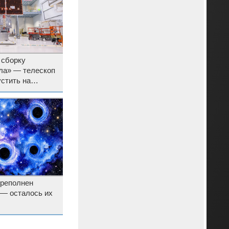
 сборку
ла» — телескоп
стить на
реполнен
— осталось их