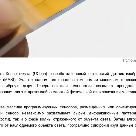
Источн
ета Коннектикута (UConn) разработали новый оптический датчик изоб
ager (MASI). Эта технология вдохновлена тем самым массивом телеско
ал чёрную дыру. Теперь похожая технология позволяет преодоле
зования линз и чрезвычайно сложной физической синхронизации массив
ове массива программируемых сенсоров, размещённых или ориентиро
ый сенсор независимо захватывает сырые дифракционные паттер
ости), так и о фазе волны отражённого от объекта света. Затем алг
о от наблюдаемого объекта света, программно синхронизируя данные о