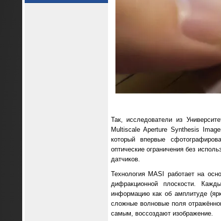
Так, исследователи из Университ
Multiscale Aperture Synthesis Im
который впервые сфотографиров
оптические ограничения без исполь
датчиков.
Технология MASI работает на осн
дифракционной плоскости. Кажд
информацию как об амплитуде (ярк
сложные волновые поля отражённог
самым, воссоздают изображение.