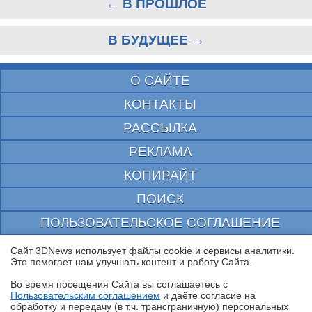
← В ПРОШЛОЕ
В БУДУЩЕЕ →
О САЙТЕ
КОНТАКТЫ
РАССЫЛКА
РЕКЛАМА
КОПИРАЙТ
ПОИСК
ПОЛЬЗОВАТЕЛЬСКОЕ СОГЛАШЕНИЕ
ЗАЩИЩЕНО CURATOR
Сайт 3DNews использует файлы cookie и сервисы аналитики.
Это помогает нам улучшать контент и работу Cайта.
© 1997—2026 Электронное периодическое издание "3ДНьюс" | Свидетельство о
регистрации СМИ Эл ФС 77-22224
Во время посещения Cайта вы соглашаетесь с
выдано Федеральной Службой по надзору за соблюдением законодательства в сфере
Пользовательским соглашением
и даёте согласие на
массовых коммуникаций и охране культурного наследия
✖
обработку и передачу (в т.ч. трансграничную) персональных
При цитировании документа ссылка на сайт с указанием автора обязательна. Полное