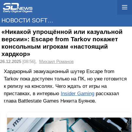
НОВОСТИ SOFTWARE
«Никакой упрощённой или казуальной
версии»: Escape from Tarkov покажет
консольным игрокам «настоящий
хардкор»
26.12.2025
[08:56],
Михаил Романов
Хардкорный эвакуационный шутер Escape from
Tarkov пока доступен только на ПК, но уже готовится
к релизу на консолях. Чего ждать от игры на
приставках, в интервью
Insider Gaming
рассказал
глава Battlestate Games Никита Буянов.