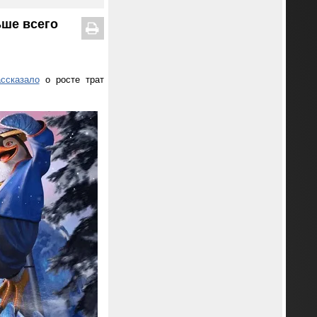
ьше всего
ассказало
о росте трат