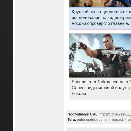
Крупнейшее социологическо
исследование по видео­играм
России опровергло главные
мифы о российских геймерах
Escape from Tarkov вошла в 
Славы видеоигровой индуст
России
Постоянный URL:
https://3dnews.ru/1
Теги:
pubg mobile
,
genshin impact
,
игр