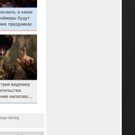
снило, в какие
геймеры будут
дних праздниках
трия видеоигр
ительства
ние налоговой
 обернуться
локации
-vsego-deneg