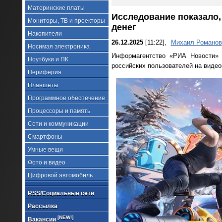
Материнские платы
Исследование показало, 
Мониторы, ТВ и проекторы
денег
Накопители
26.12.2025
[11:22],
Михаил Романов
Носимая электроника
Информагентство «РИА Новости»
Ноутбуки и ПК
российских пользователей на видео
Периферия
Планшеты
Программное обеспечение
Процессоры и память
Сети и коммуникации
Смартфоны
Умные вещи
Фото и видео
Цифровой автомобиль
RSS/Социальные сети
Рассылка
[NEW!]
Вакансии