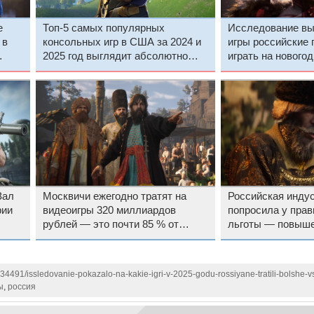
е
Топ-5 самых популярных
Исследование выя
 в
консольных игр в США за 2024 и
игры российские 
2025 год выглядит абсолютно
играть на нового
одинаково
Зал
Москвичи ежегодно тратят на
Российская индус
рии
видеоигры 320 миллиардов
попросила у прав
рублей — это почти 85 % от
льготы — повыше
общего показателя по России
нагрузки рискует
новой волной ре
134491/issledovanie-pokazalo-na-kakie-igri-v-2025-godu-rossiyane-tratili-bolshe
ы
,
россия