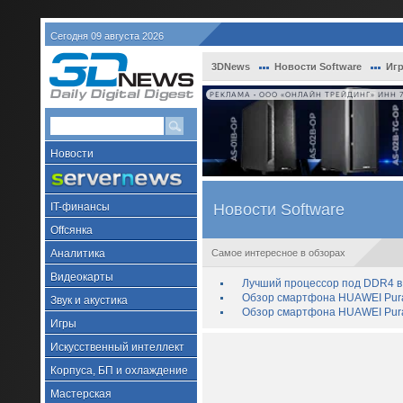
Сегодня 09 августа 2026
3DNews
Новости Software
Игр
РЕКЛАМА • ООО «ОНЛАЙН ТРЕЙДИНГ» ИНН 7
Новости
IT-финансы
Новости Software
Offсянка
Аналитика
Самое интересное в обзорах
Видеокарты
Лучший процессор под DDR4 в 
Обзор смартфона HUAWEI Pura 
Звук и акустика
Обзор смартфона HUAWEI Pura
Игры
Искусственный интеллект
Корпуса, БП и охлаждение
Мастерская