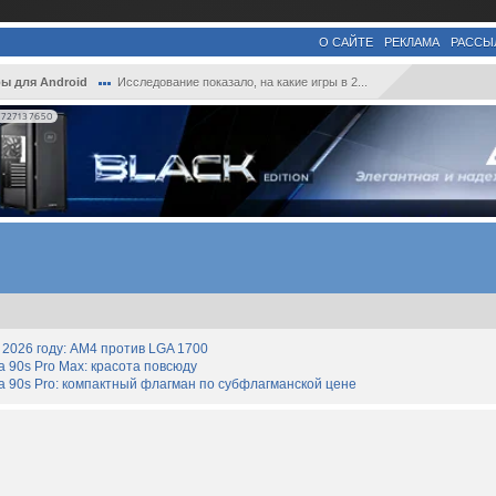
О САЙТЕ
РЕКЛАМА
РАССЫ
ы для Android
Исследование показало, на какие игры в 2...
727137650
2026 году: AM4 против LGA 1700
90s Pro Max: красота повсюду
 90s Pro: компактный флагман по субфлагманской цене