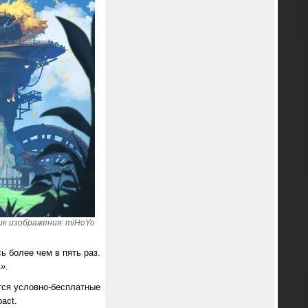
к изображения: miHoYo
ь более чем в пять раз.
ы»
.
тся условно-бесплатные
act.