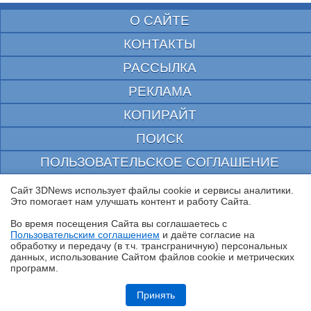
О САЙТЕ
КОНТАКТЫ
РАССЫЛКА
РЕКЛАМА
КОПИРАЙТ
ПОИСК
ПОЛЬЗОВАТЕЛЬСКОЕ СОГЛАШЕНИЕ
ЗАЩИЩЕНО CURATOR
Сайт 3DNews использует файлы cookie и сервисы аналитики.
Это помогает нам улучшать контент и работу Cайта.
© 1997—2026 Электронное периодическое издание "3ДНьюс" | Свидетельство о
регистрации СМИ Эл ФС 77-22224
Во время посещения Cайта вы соглашаетесь с
выдано Федеральной Службой по надзору за соблюдением законодательства в сфере
Пользовательским соглашением
и даёте согласие на
массовых коммуникаций и охране культурного наследия
✖
обработку и передачу (в т.ч. трансграничную) персональных
При цитировании документа ссылка на сайт с указанием автора обязательна. Полное
данных, использование Cайтом файлов cookie и метрических
заимствование документа является нарушением
российского и международного законодательства и возможно только с согласия
программ.
редакции 3DNews.
Обзор HUAWEI WATCH Kids X1 Pro: самые умные детские часы
Принять