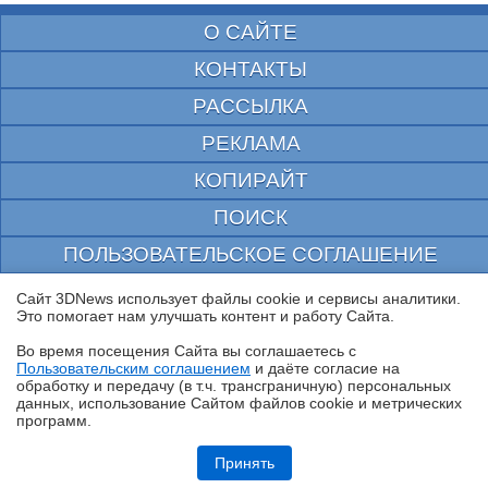
О САЙТЕ
КОНТАКТЫ
РАССЫЛКА
РЕКЛАМА
КОПИРАЙТ
ПОИСК
ПОЛЬЗОВАТЕЛЬСКОЕ СОГЛАШЕНИЕ
ЗАЩИЩЕНО CURATOR
Сайт 3DNews использует файлы cookie и сервисы аналитики.
Это помогает нам улучшать контент и работу Cайта.
© 1997—2026 Электронное периодическое издание "3ДНьюс" | Свидетельство о
регистрации СМИ Эл ФС 77-22224
Во время посещения Cайта вы соглашаетесь с
выдано Федеральной Службой по надзору за соблюдением законодательства в сфере
Пользовательским соглашением
и даёте согласие на
массовых коммуникаций и охране культурного наследия
✖
обработку и передачу (в т.ч. трансграничную) персональных
При цитировании документа ссылка на сайт с указанием автора обязательна. Полное
данных, использование Cайтом файлов cookie и метрических
заимствование документа является нарушением
российского и международного законодательства и возможно только с согласия
программ.
редакции 3DNews.
Обзор Infinix GT 50 Pro: геймерский смартфон со встроенной СЖО
Принять