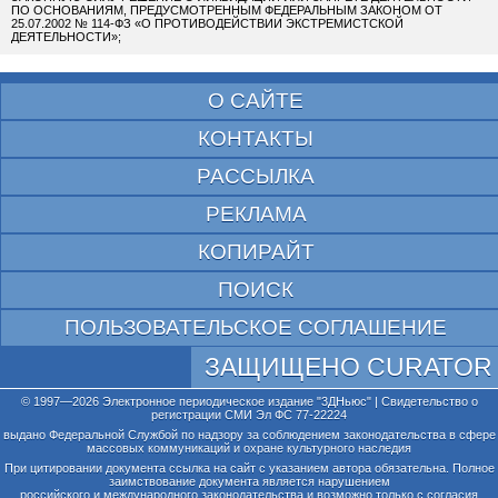
ПО ОСНОВАНИЯМ, ПРЕДУСМОТРЕННЫМ ФЕДЕРАЛЬНЫМ ЗАКОНОМ ОТ
25.07.2002 № 114-ФЗ «О ПРОТИВОДЕЙСТВИИ ЭКСТРЕМИСТСКОЙ
ДЕЯТЕЛЬНОСТИ»;
О САЙТЕ
КОНТАКТЫ
РАССЫЛКА
РЕКЛАМА
КОПИРАЙТ
ПОИСК
ПОЛЬЗОВАТЕЛЬСКОЕ СОГЛАШЕНИЕ
ЗАЩИЩЕНО CURATOR
© 1997—2026 Электронное периодическое издание "3ДНьюс" | Свидетельство о
регистрации СМИ Эл ФС 77-22224
выдано Федеральной Службой по надзору за соблюдением законодательства в сфере
массовых коммуникаций и охране культурного наследия
При цитировании документа ссылка на сайт с указанием автора обязательна. Полное
заимствование документа является нарушением
российского и международного законодательства и возможно только с согласия