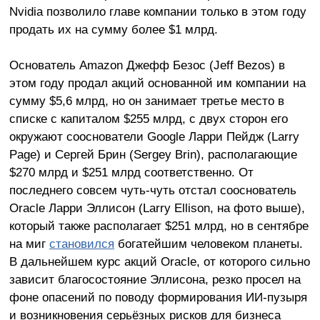
Nvidia позволило главе компании только в этом году
продать их на сумму более $1 млрд.
Основатель Amazon Джефф Безос (Jeff Bezos) в
этом году продал акций основанной им компании на
сумму $5,6 млрд, но он занимает третье место в
списке с капиталом $255 млрд, с двух сторон его
окружают сооснователи Google Ларри Пейдж (Larry
Page) и Сергей Брин (Sergey Brin), располагающие
$270 млрд и $251 млрд соответственно. От
последнего совсем чуть-чуть отстал сооснователь
Oracle Ларри Эллисон (Larry Ellison, на фото выше),
который также располагает $251 млрд, но в сентябре
на миг
становился
богатейшим человеком планеты.
В дальнейшем курс акций Oracle, от которого сильно
зависит благосостояние Эллисона, резко просел на
фоне опасений по поводу формирования ИИ-пузыря
и возникновения серьёзных рисков для бизнеса