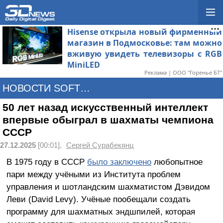
Hisense открыла новый фирменный
магазин в Подмосковье: там можно
вживую увидеть телевизоры с RGB
MiniLED
Реклама | ООО "Горенье БТ"
НОВОСТИ SOFTWARE
50 лет назад искусственный интеллект
впервые обыграл в шахматы чемпиона
СССР
27.12.2025
[00:01],
Сергей Сурабекянц
В 1975 году в СССР
было заключено
любопытное
пари между учёными из Института проблем
управления и шотландским шахматистом Дэвидом
Леви (David Levy). Учёные пообещали создать
программу для шахматных эндшпилей, которая