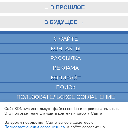
← В ПРОШЛОЕ
В БУДУЩЕЕ →
О САЙТЕ
КОНТАКТЫ
РАССЫЛКА
РЕКЛАМА
КОПИРАЙТ
ПОИСК
ПОЛЬЗОВАТЕЛЬСКОЕ СОГЛАШЕНИЕ
ЗАЩИЩЕНО CURATOR
Сайт 3DNews использует файлы cookie и сервисы аналитики.
Это помогает нам улучшать контент и работу Cайта.
© 1997—2026 Электронное периодическое издание "3ДНьюс" | Свидетельство о
регистрации СМИ Эл ФС 77-22224
Во время посещения Cайта вы соглашаетесь с
выдано Федеральной Службой по надзору за соблюдением законодательства в сфере
Пользовательским соглашением
и даёте согласие на