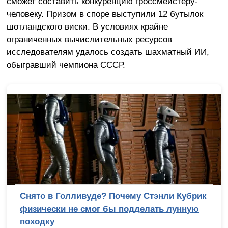
сможет составить конкуренцию гроссмейстеру-
человеку. Призом в споре выступили 12 бутылок
шотландского виски. В условиях крайне
ограниченных вычислительных ресурсов
исследователям удалось создать шахматный ИИ,
обыгравший чемпиона СССР.
Снято в Голливуде? Почему Стэнли Кубрик
физически не смог бы подделать лунную
походку