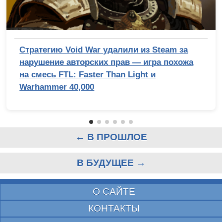
Стратегию Void War удалили из Steam за
нарушение авторских прав — игра похожа
на смесь FTL: Faster Than Light и
Warhammer 40,000
← В ПРОШЛОЕ
В БУДУЩЕЕ →
О САЙТЕ
КОНТАКТЫ