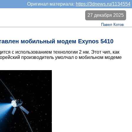
Оригинал материала:
https://3dnews.ru/1134554
27 декабря 2025
Павел Котов
тавлен мобильный модем Exynos 5410
ся с использованием технологии 2 нм. Этот чип, как
а корейский производитель умолчал о мобильном модеме