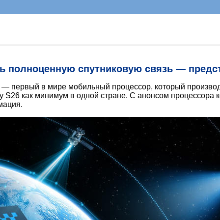
ть полноценную спутниковую связь — предс
— первый в мире мобильный процессор, который производит
axy S26 как минимум в одной стране. С анонсом процессор
мация.