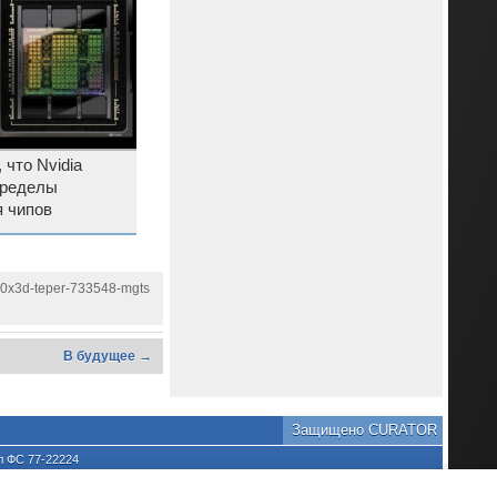
 что Nvidia
пределы
 чипов
800x3d-teper-733548-mgts
В будущее →
Защищено CURATOR
л ФС 77-22224
хране культурного наследия