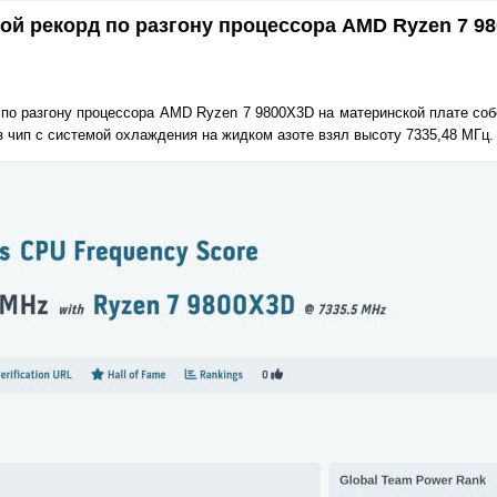
вой рекорд по разгону процессора AMD Ryzen 7 9
д по разгону процессора AMD Ryzen 7 9800X3D на материнской плате со
з чип с системой охлаждения на жидком азоте взял высоту 7335,48 МГц.