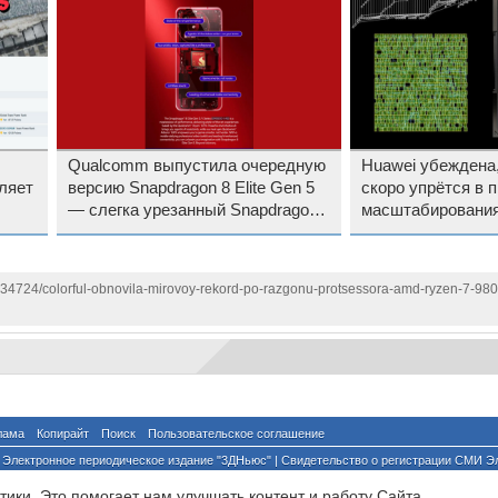
Qualcomm выпустила очередную
Huawei убеждена,
ляет
версию Snapdragon 8 Elite Gen 5
скоро упрётся в 
— слегка урезанный Snapdragon
масштабирования
8 Elite Gen 5 V-series
1134724/colorful-obnovila-mirovoy-rekord-po-razgonu-protsessora-amd-ryzen-7-9
лама
Копирайт
Поиск
Пользовательское соглашение
Электронное периодическое издание "3ДНьюс" | Свидетельство о регистрации СМИ Э
й по надзору за соблюдением законодательства в сфере массовых коммуникаций и о
ики. Это помогает нам улучшать контент и работу Cайта.