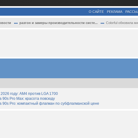
О САЙТЕ
РЕКЛАМА
РАССЫ
овости
разгон и замеры производительности систе...
Colorful обновила мировой рекорд по разг
2026 году: AM4 против LGA 1700
90s Pro Max: красота повсюду
 90s Pro: компактный флагман по субфлагманской цене