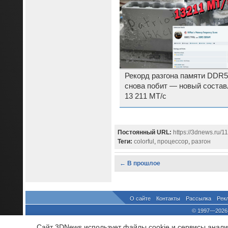
Рекорд разгона памяти DDR5
снова побит — новый состав
13 211 МТ/с
Постоянный URL:
https://3dnews.ru/
Теги:
colorful
,
процессор
,
разгон
← В прошлое
О сайте
Контакты
Рассылка
Рек
© 1997—2026 
выдано Федеральной Службо
Сайт 3DNews использует файлы cookie и сервисы аналит