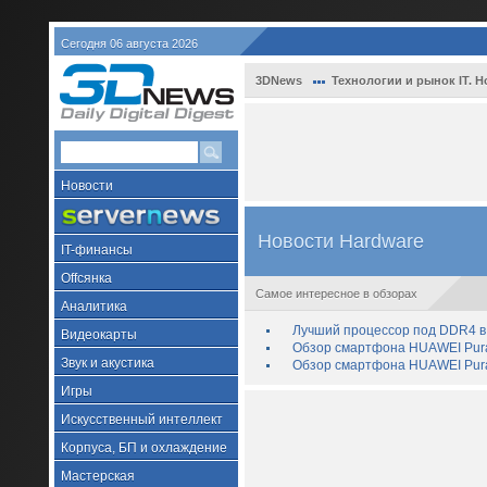
Сегодня 06 августа 2026
3DNews
Технологии и рынок IT. Н
Новости
Новости Hardware
IT-финансы
Offсянка
Самое интересное в обзорах
Аналитика
Лучший процессор под DDR4 в 
Видеокарты
Обзор смартфона HUAWEI Pura 
Звук и акустика
Обзор смартфона HUAWEI Pura
Игры
Искусственный интеллект
Корпуса, БП и охлаждение
Мастерская