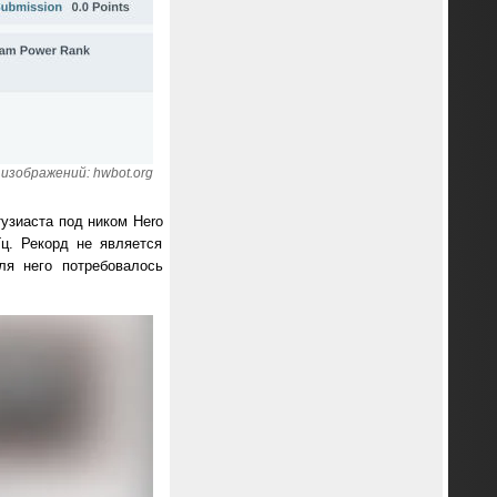
изображений: hwbot.org
тузиаста под ником Hero
ц. Рекорд не является
ля него потребовалось