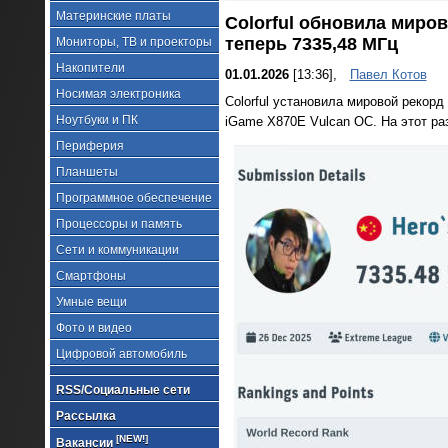
Материнские платы
Colorful обновила миро
теперь 7335,48 МГц
Мониторы, ТВ и проекторы
Накопители
01.01.2026
[13:36],
Павел Котов
Носимая электроника
Colorful установила мировой рекор
Ноутбуки и ПК
iGame X870E Vulcan OC. На этот ра
Периферия
Планшеты
Программное обеспечение
Процессоры и память
Сети и коммуникации
Смартфоны
Умные вещи
Фото и видео
Цифровой автомобиль
RSS/Социальные сети
Рассылка
[NEW!]
Вакансии