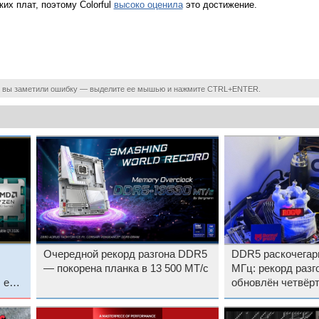
их плат, поэтому Colorful
высоко оценила
это достижение.
 вы заметили ошибку — выделите ее мышью и нажмите CTRL+ENTER.
Очередной рекорд разгона DDR5
DDR5 раскочегари
— покорена планка в 13 500 МТ/с
МГц: рекорд разг
л ещё
обновлён четвёрт