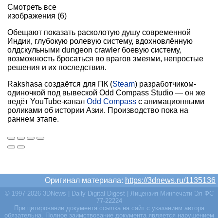
Смотреть все
изображения (6)
Обещают показать расколотую душу современной
Индии, глубокую ролевую систему, вдохновлённую
олдскульными dungeon crawler боевую систему,
возможность бросаться во врагов змеями, непростые
решения и их последствия.
Rakshasa создаётся для ПК (
Steam
) разработчиком-
одиночкой под вывеской Odd Compass Studio — он же
ведёт YouTube-канал
Odd Compass
с анимационными
роликами об истории Азии. Производство пока на
раннем этапе.
Оригинал материала:
https://3dnews.ru/1135136
© 1997-2026 3DNews | Daily Digital Digest | Лицензия Минпечати Эл ФС
77-22224
При цитировании документа ссылка на сайт с указанием автора
обязательна. Полное заимствование документа является нарушением