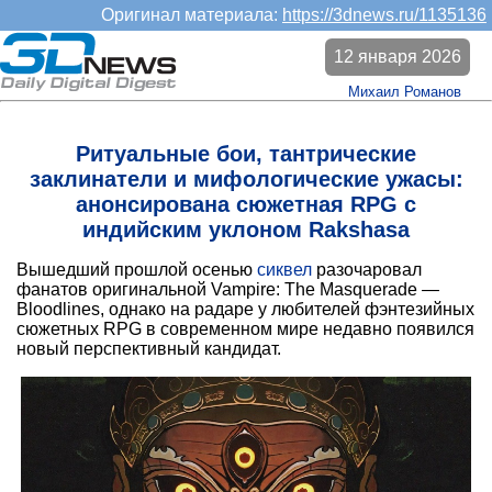
Оригинал материала:
https://3dnews.ru/1135136
12 января 2026
Михаил Романов
Ритуальные бои, тантрические
заклинатели и мифологические ужасы:
анонсирована сюжетная RPG с
индийским уклоном Rakshasa
Вышедший прошлой осенью
сиквел
разочаровал
фанатов оригинальной Vampire: The Masquerade —
Bloodlines, однако на радаре у любителей фэнтезийных
сюжетных RPG в современном мире недавно появился
новый перспективный кандидат.