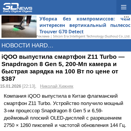
Уборка без компромиссов: чем
интересен вертикальный пылесос
Trouver G70 Detect
Реклама | Silicon Era Intelligent Technology (Suzhou) Co.,Ltd.
НОВОСТИ HARDWARE
iQOO выпустила смартфон Z11 Turbo —
Snapdragon 8 Gen 5, 200-Мп камера и
быстрая зарядка на 100 Вт по цене от
$387
15.01.2026
[22:13],
Николай Хижняк
Компания iQOO выпустила в Китае флагманский
смартфон Z11 Turbo. Устройство получило мощный
3-нм процессор Snapdragon 8 Gen 5 и 6,59-
дюймовый плоский OLED-дисплей с разрешением
2750 × 1260 пикселей и частотой обновления 144 Гц.