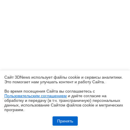
Сайт 3DNews использует файлы cookie и сервисы аналитики.
Это помогает нам улучшать контент и работу Cайта.
Во время посещения Cайта вы соглашаетесь с
Пользовательским соглашением
и даёте согласие на
✖
обработку и передачу (в т.ч. трансграничную) персональных
данных, использование Cайтом файлов cookie и метрических
программ.
realme P4, realme P4x и realme P4 Lite: заход в ту же реку, но с
другого берега
Принять