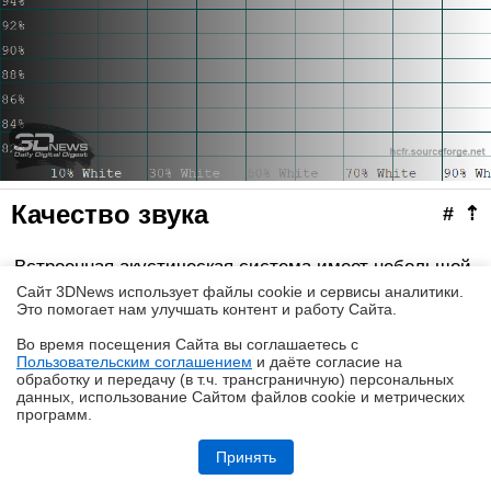
Качество звука
#
⇡
Встроенная акустическая система имеет небольшой
запас громкости — всего 63,5 дБА на расстоянии 2 м
Сайт 3DNews использует файлы cookie и сервисы аналитики.
Это помогает нам улучшать контент и работу Cайта.
от экрана, а частоты ниже 125 Гц практически
Во время посещения Cайта вы соглашаетесь с
отсутствуют в АЧХ. Зато звук выше 125 Гц
Пользовательским соглашением
и даёте согласие на
✖
субъективно свободен от каких-либо резонансов.
обработку и передачу (в т.ч. трансграничную) персональных
данных, использование Cайтом файлов cookie и метрических
программ.
Выводы
#
⇡
Обзор и тестирование неттопа MSI PRO DP10 A14MG: маленький, но
очень производительный
Принять
Телевизоры с небольшим размером экрана и низкой