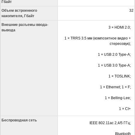
Гбайт
Объем встроенного
32
накопителя, Гбайт
Внешние разъемы ввода-
3 × HDMI 2.0;
вывода
1 × TRRS 3.5 мм (композитное видео +
стереозвук);
1 × USB 2.0 Type-A;
1 × USB 3.0 Type-A;
1 × TOSLINK;
1 × Ethernet; 1 × F;
1 × Belling-Lee;
1 × CI+
Беспроводная сеть
IEEE 802.11ac 2,4/5 ГГц;
Bluetooth