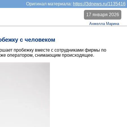
Оригинал материала:
https://3dnews.ru/1135416
17 января 2026
Анжелла Марина
обежку с человеком
ершает пробежку вместе с сотрудниками фирмы по
также оператором, снимающим происходящее.