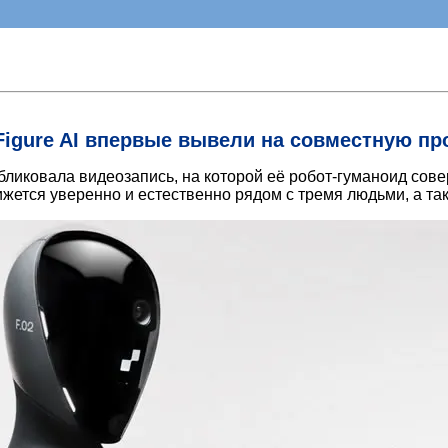
Figure AI впервые вывели на совместную пр
бликовала видеозапись, на которой её робот-гуманоид сов
вижется уверенно и естественно рядом с тремя людьми, а 