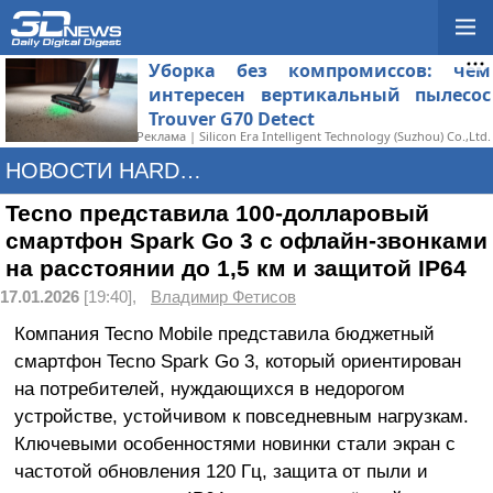
Уборка без компромиссов: чем
интересен вертикальный пылесос
Trouver G70 Detect
Реклама | Silicon Era Intelligent Technology (Suzhou) Co.,Ltd.
НОВОСТИ HARDWARE
Tecno представила 100-долларовый
смартфон Spark Go 3 с офлайн-звонками
на расстоянии до 1,5 км и защитой IP64
17.01.2026
[19:40],
Владимир Фетисов
Компания Tecno Mobile представила бюджетный
смартфон Tecno Spark Go 3, который ориентирован
на потребителей, нуждающихся в недорогом
устройстве, устойчивом к повседневным нагрузкам.
Ключевыми особенностями новинки стали экран с
частотой обновления 120 Гц, защита от пыли и