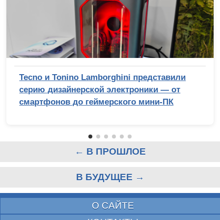
Tecno и Tonino Lamborghini представили
серию дизайнерской электроники — от
смартфонов до геймерского мини-ПК
← В ПРОШЛОЕ
В БУДУЩЕЕ →
О САЙТЕ