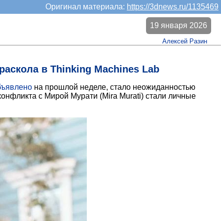
Оригинал материала:
https://3dnews.ru/1135469
19 января 2026
Алексей Разин
скола в Thinking Machines Lab
бъявлено
на прошлой неделе, стало неожиданностью
онфликта с Мирой Мурати (Mira Murati) стали личные