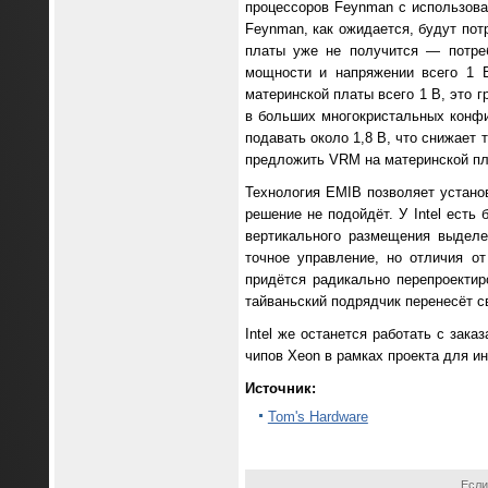
процессоров Feynman с использован
Feynman, как ожидается, будут пот
платы уже не получится — потреб
мощности и напряжении всего 1 
материнской платы всего 1 В, это 
в больших многокристальных конфи
подавать около 1,8 В, что снижает 
предложить VRM на материнской пл
Технология EMIB позволяет установ
решение не подойдёт. У Intel есть
вертикального размещения выделе
точное управление, но отличия о
придётся радикально перепроектир
тайваньский подрядчик перенесёт с
Intel же останется работать с зак
чипов Xeon в рамках проекта для ин
Источник:
Tom's Hardware
Если