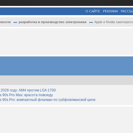
О САЙТЕ
РЕКЛАМА
РАССЫ
овости
разработка и производство электроники
Apple и Nvidia заинтересовались производ.
2026 году: AM4 против LGA 1700
90s Pro Max: красота повсюду
 90s Pro: компактный флагман по субфлагманской цене