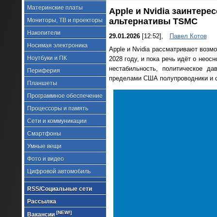
Материнские платы
Apple и Nvidia заинтере
альтернативы TSMC
Мониторы, ТВ и проекторы
Накопители
29.01.2026
[12:52],
Павел Котов
Носимая электроника
Apple и Nvidia рассматривают возмо
Ноутбуки и ПК
2028 году, и пока речь идёт о неос
нестабильность, политическое д
Периферия
пределами США полупроводники и о
Планшеты
Программное обеспечение
Процессоры и память
Сети и коммуникации
Смартфоны
Умные вещи
Фото и видео
Цифровой автомобиль
RSS/Социальные сети
Рассылка
[NEW!]
Вакансии