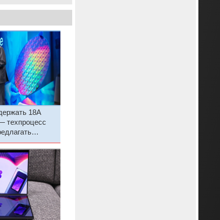
 держать 18A
 — техпроцесс
редлагать
там