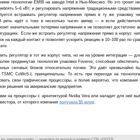
ием технологии EMIB на заводе Intel в Нью-Мексико. Но это грозит н
реблять 5–6 кВт, и регулировать напряжение традиционными средствами
уется встраивать регулятор напряжения прямо в ту же упаковку чи
В речь идёт о токе в несколько тысяч ампер — и если действител
грозит значительными потерями напряжения и не позволяет достаточно а
гурациях. Если же встроить регулятор напряжения прямо в корпус чип
ток на каждый контакт и позволяет ускорить реакцию в 10–100 раз по сра
ате.
ить регулятор в тот же корпус чипа, но не на уровне интеграции — дл
 более продвинутая технология упаковки Foveros, способная обеспечит
нных силовых блоков относительно логики. Это даёт чрезвычайно б
т TSMC CoWoS-L принципиальны. То есть при переходе на технологии 
овать свои графические процессоры, и более вероятно, что компания 
вои решения на американские предприятия.
азами на процессоры с архитектурой Nvidia Vera или наладит для неё в
вестора, от которого компания
получила $5 млрд
.
 вы заметили ошибку — выделите ее мышью и нажмите CTRL+ENTER.