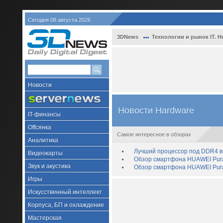
Сегодня 08 августа 2026
3DNews
Технологии и рынок IT. Н
Новости
Новости Hardware
IT-финансы
Offсянка
Самое интересное в обзорах
Аналитика
Лучший процессор под DDR4 в 
Видеокарты
Обзор смартфона HUAWEI Pura 
Звук и акустика
Обзор смартфона HUAWEI Pura
Игры
Искусственный интеллект
Корпуса, БП и охлаждение
Мастерская