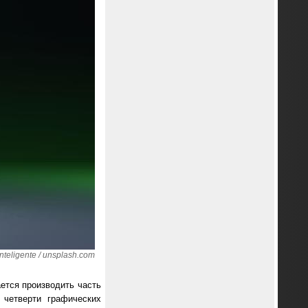
teligente / unsplash.com
ается производить часть
 четверти графических