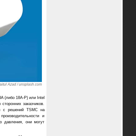
tul Azad / unsplash.com
A (либо 18A-P) или Intel
 сторонних заказчиков.
ты с решений TSMC на
производительности и
го давления, они могут