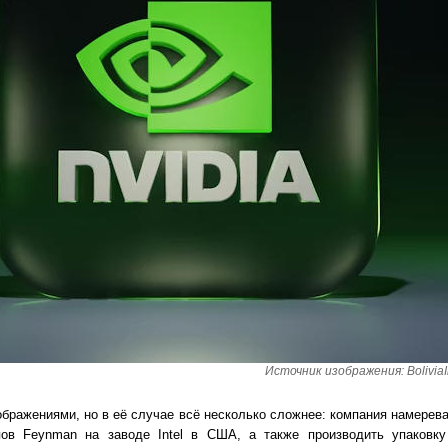
Источник изображения: BoliviaIn
ображениями, но в её случае всё несколько сложнее: компания намерев
ов Feynman на заводе Intel в США, а также производить упаковку