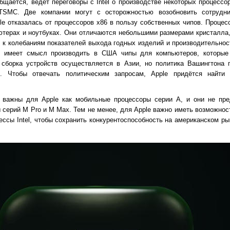
бщается, ведёт переговоры с Intel о производстве некоторых процессо
SMC. Две компании могут с осторожностью возобновить сотруднич
ple отказалась от процессоров x86 в пользу собственных чипов. Проце
терах и ноутбуках. Они отличаются небольшими размерами кристалла
 к колебаниям показателей выхода годных изделий и производительнос
у имеет смысл производить в США чипы для компьютеров, которые
 сборка устройств осуществляется в Азии, но политика Вашингтона 
и. Чтобы отвечать политическим запросам, Apple придётся найти
 важны для Apple как мобильные процессоры серии A, и они не пре
 серий M Pro и M Max. Тем не менее, для Apple важно иметь возможнос
ессы Intel, чтобы сохранить конкурентоспособность на американском р