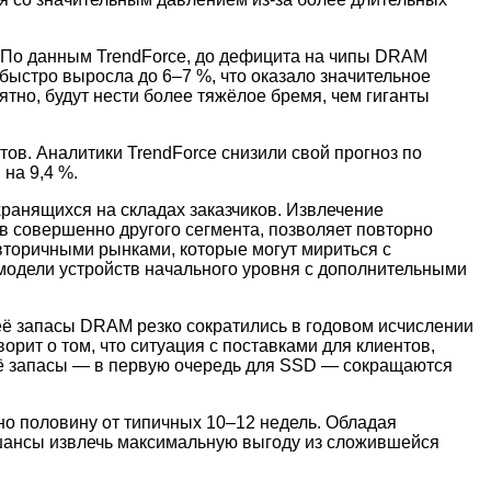
. По данным TrendForce, до дефицита на чипы DRAM
 быстро выросла до 6–7 %, что оказало значительное
но, будут нести более тяжёлое бремя, чем гиганты
ов. Аналитики TrendForce снизили свой прогноз по
 на 9,4 %.
 хранящихся на складах заказчиков. Извлечение
ов совершенно другого сегмента, позволяет повторно
 вторичными рынками, которые могут мириться с
модели устройств начального уровня с дополнительными
 её запасы DRAM резко сократились в годовом исчислении
орит о том, что ситуация с поставками для клиентов,
 её запасы — в первую очередь для SSD — сокращаются
но половину от типичных 10–12 недель. Обладая
шансы извлечь максимальную выгоду из сложившейся