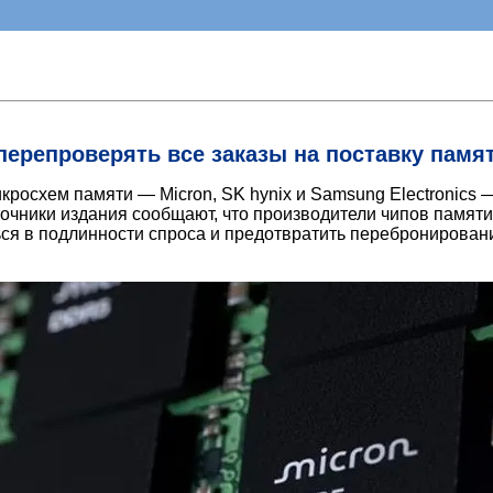
 перепроверять все заказы на поставку памя
кросхем памяти — Micron, SK hynix и Samsung Electronics 
очники издания сообщают, что производители чипов памяти
ься в подлинности спроса и предотвратить перебронирован