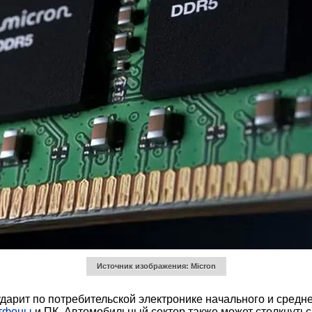
Источник изображения: Micron
рит по потребительской электронике начального и среднего
тфоны
и ПК. Автомобильный сектор также может столкнутьс