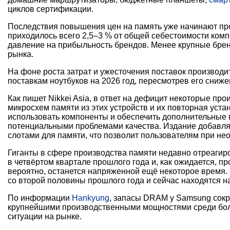
циклов сертификации.
Последствия повышения цен на память уже начинают про
приходилось всего 2,5–3 % от общей себестоимости компо
давление на прибыльность брендов. Менее крупные брен
рынка.
На фоне роста затрат и ужесточения поставок производи
поставкам ноутбуков на 2026 год, пересмотрев его снижен
Как пишет Nikkei Asia, в ответ на дефицит некоторые пр
микросхем памяти из этих устройств и их повторная уста
использовать компоненты и обеспечить дополнительные п
потенциальными проблемами качества. Издание добавляе
слотами для памяти, что позволит пользователям при не
Гиганты в сфере производства памяти недавно отреагир
в четвёртом квартале прошлого года и, как ожидается, пр
вероятно, останется напряженной ещё некоторое время.
со второй половины прошлого года и сейчас находятся 
По информации
Hankyung
, запасы DRAM у Samsung сокр
крупнейшими производственными мощностями среди боль
ситуации на рынке.