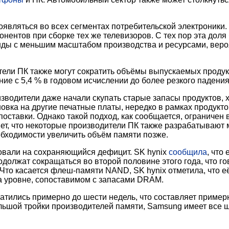
являться во всех сегментах потребительской электроники
нентов при сборке тех же телевизоров. С тех пор эта доля
ды с меньшим масштабом производства и ресурсами, вероят
тели ПК также могут сократить объёмы выпускаемых продукт
ие с 5,4 % в годовом исчислении до более резкого падения
оизводители даже начали скупать старые запасы продуктов,
новка на другие печатные платы, нередко в рамках продукт
оставки. Однако такой подход, как сообщается, ограничен
т, что некоторые производители ПК также разрабатывают 
обходимости увеличить объём памяти позже.
овали на сохраняющийся дефицит. SK hynix
сообщила
, что
одолжат сокращаться во второй половине этого года, что гов
 Что касается флеш-памяти NAND, SK hynix отметила, что
на уровне, сопоставимом с запасами DRAM.
атились примерно до шести недель, что составляет пример
шой тройки производителей памяти, Samsung имеет все 