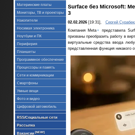
Материнские платы
Surface без Microsoft: 
3
Мониторы, ТВ и проекторы
Накопители
02.02.2026
[19:31],
Сергей Сурабек
Носимая электроника
Компания Meta
✴
представила Surf
Ноутбуки и ПК
призваны преобразить работу в вир
виртуальные средства ввода любую
Периферия
представленная функция никакого от
Планшеты
Программное обеспечение
Процессоры и память
Сети и коммуникации
Смартфоны
Умные вещи
Фото и видео
Цифровой автомобиль
RSS/Социальные сети
Рассылка
[NEW!]
Вакансии