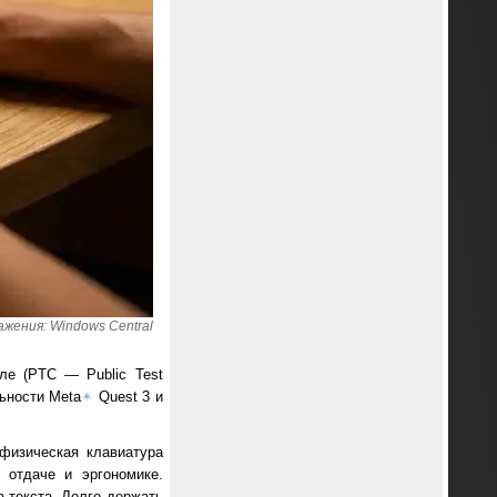
жения: Windows Central
ле (PTC — Public Test
ьности Meta
✴
Quest 3 и
 физическая клавиатура
 отдаче и эргономике.
 текста. Долго держать