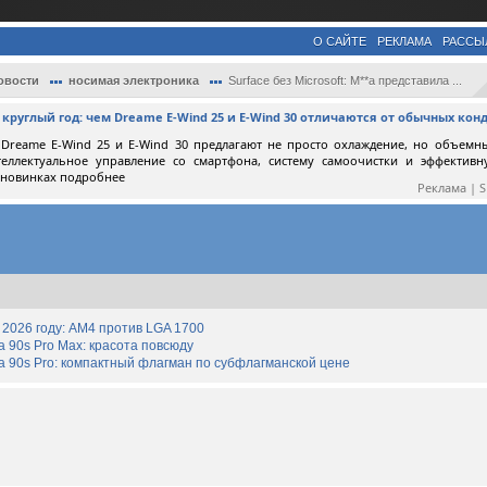
О САЙТЕ
РЕКЛАМА
РАССЫ
овости
носимая электроника
Surface без Microsoft: M**a представила ...
круглый год: чем Dreame E-Wind 25 и E-Wind 30 отличаются от обычных ко
Dreame E-Wind 25 и E-Wind 30 предлагают не просто охлаждение, но объемн
теллектуальное управление со смартфона, систему самоочистки и эффектив
 новинках подробнее
Реклама | 
2026 году: AM4 против LGA 1700
90s Pro Max: красота повсюду
 90s Pro: компактный флагман по субфлагманской цене