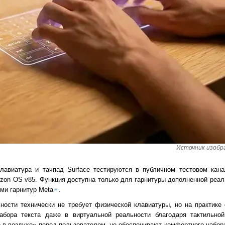
Источник изобра
лавиатура и тачпад Surface тестируются в публичном тестовом кана
izon OS v85. Функция доступна только для гарнитуры дополненной реал
ми гарнитур Meta
✴
.
ности технически не требует физической клавиатуры, но на практике
абора текста даже в виртуальной реальности благодаря тактильной
в воздухе» перед пользователем, не обеспечивают комфортного набора