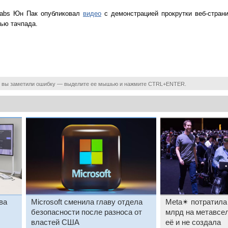
Labs Юн Пак опубликовал
видео
с демонстрацией прокрутки веб-стран
щью тачпада.
 вы заметили ошибку — выделите ее мышью и нажмите CTRL+ENTER.
ва
Microsoft сменила главу отдела
Meta✴ потратила 
безопасности после разноса от
млрд на метавсел
властей США
её и не создала