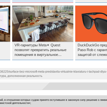
VR-гарнитуры Meta✴ Quest
DuckDuckGo пред
позволят превратить реальные
Paso Rob с гаран
помещения в виртуальное
защитой от слежк
пространство
136225/surface-bez-microsoft-meta-predstavila-virtualnie-klaviaturu-i-tachpad-dlya
тура
,
дополненная реальность
ий, в отношении которых судом принято вступившее в законную силу решение о ликв
мистской деятельности»;