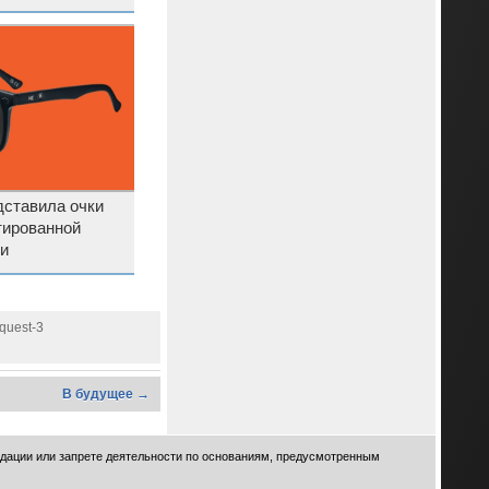
ставила очки
тированной
и
-quest-3
В будущее →
идации или запрете деятельности по основаниям, предусмотренным