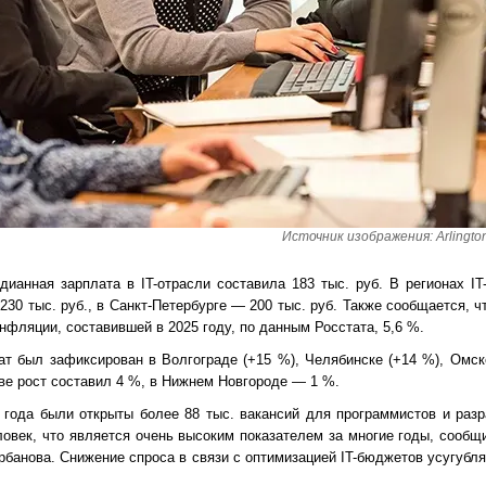
Источник изображения: Arlingto
ианная зарплата в IT-отрасли составила 183 тыс. руб. В регионах IT
230 тыс. руб., в Санкт-Петербурге — 200 тыс. руб. Также сообщается, 
нфляции, составившей в 2025 году, по данным Росстата, 5,6 %.
т был зафиксирован в Волгограде (+15 %), Челябинске (+14 %), Омске
кве рост составил 4 %, в Нижнем Новгороде — 1 %.
 года были открыты более 88 тыс. вакансий для программистов и разр
ловек, что является очень высоким показателем за многие годы, сооб
банова. Снижение спроса в связи с оптимизацией IT-бюджетов усугубля