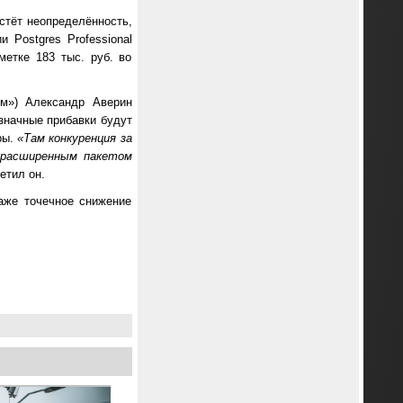
стёт неопределённость,
 Postgres Professional
метке 183 тыс. руб. во
.
м») Александр Аверин
узначные прибавки будут
ры.
«Там конкуренция за
и расширенным пакетом
тил он.
аже точечное снижение