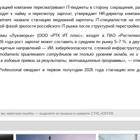
уацией компании пересматривают IT-бюджеты в сторону сокращения, ра
одит к найму и пересмотру зарплат, утверждает HR-директор компании
artners назвали стагнацию медианной зарплаты IT-специалистов на от
ой фазой зрелости российского IT-рынка после структурной перестройки
стемы «Лукоморье» (ООО «РТК ИТ плюс», входит в ПАО «Ростелеко
26 года рост зарплат может составить в среднем по рынку 5–7 %, а дв
ицитных направлений — ИИ, кибербезопасности, сложной инфраструкту
отодатели привлекают сотрудников не только уровнем оклада, но 
 в годовые премии за результаты, мотивационные программы»,
— отме
Professional ожидают в первом полугодии 2026 года стагнацию или д
 вы заметили ошибку — выделите ее мышью и нажмите CTRL+ENTER.