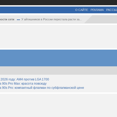
О САЙТЕ
РЕКЛАМА
РАССЫ
ости сети
У айтишников в России перестала расти за...
2026 году: AM4 против LGA 1700
90s Pro Max: красота повсюду
 90s Pro: компактный флагман по субфлагманской цене