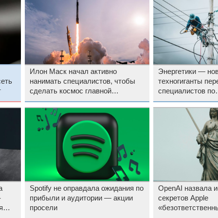
Илон Маск начал активно
Энергетики — но
сеть
нанимать специалистов, чтобы
техногиганты пе
т
сделать космос главной
специалистов по
площадкой для ИИ-вычислений
энергоснабжению
«накормить» ИИ
а
Spotify не оправдала ожидания по
OpenAI назвала и
-
прибыли и аудитории — акции
секретов Apple
я
просели
«безответственн
и странно личны