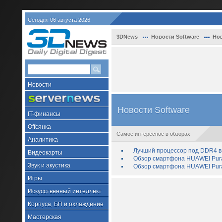
Сегодня 06 августа 2026
3DNews
Новости Software
Нов
Новости
Новости Software
IT-финансы
Offсянка
Самое интересное в обзорах
Аналитика
Лучший процессор под DDR4 в 
Видеокарты
Обзор смартфона HUAWEI Pura 
Звук и акустика
Обзор смартфона HUAWEI Pura
Игры
Искусственный интеллект
Корпуса, БП и охлаждение
Мастерская