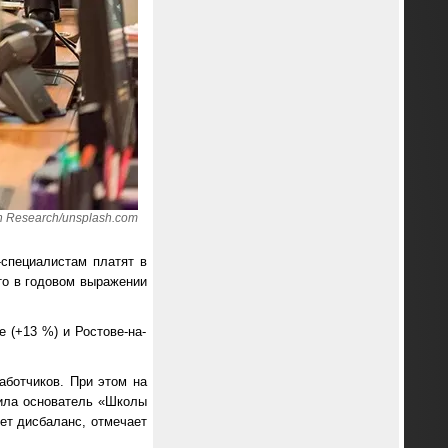
n Research/unsplash.com
-специалистам платят в
что в годовом выражении
 (+13 %) и Ростове-на-
аботчиков. При этом на
щила основатель «Школы
ет дисбаланс, отмечает