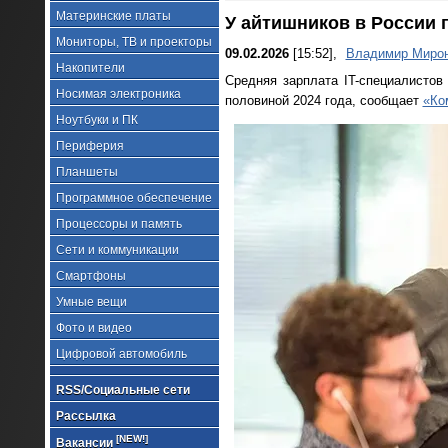
Материнские платы
У айтишников в России 
Мониторы, ТВ и проекторы
09.02.2026
[15:52],
Владимир Миро
Накопители
Средняя зарплата IT-специалистов
Носимая электроника
половиной 2024 года, сообщает
«Ко
Ноутбуки и ПК
Периферия
Планшеты
Программное обеспечение
Процессоры и память
Сети и коммуникации
Смартфоны
Умные вещи
Фото и видео
Цифровой автомобиль
RSS/Социальные сети
Рассылка
[NEW!]
Вакансии