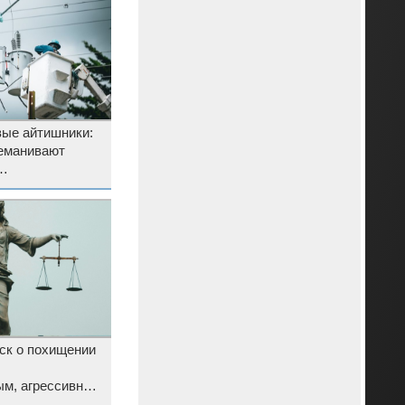
вые айтишники:
реманивают
, чтобы
ск о похищении
ым, агрессивным
м»