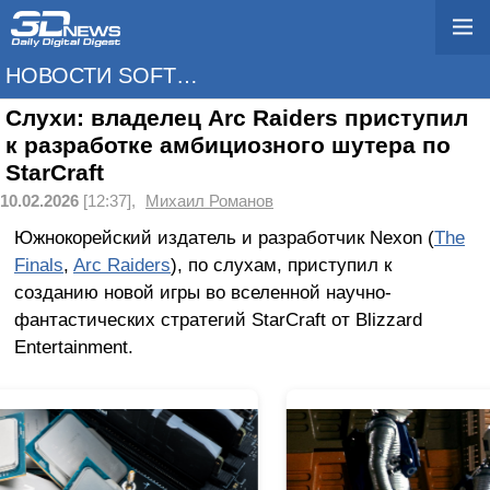
НОВОСТИ SOFTWARE
Слухи: владелец Arc Raiders приступил
к разработке амбициозного шутера по
StarCraft
10.02.2026
[12:37],
Михаил Романов
Южнокорейский издатель и разработчик Nexon (
The
Finals
,
Arc Raiders
), по слухам, приступил к
созданию новой игры во вселенной научно-
фантастических стратегий StarCraft от Blizzard
Entertainment.