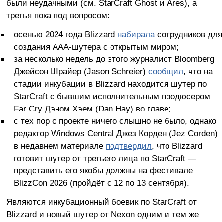
были неудачными (см. StarCraft Ghost и Ares), а
третья пока под вопросом:
осенью 2024 года Blizzard
набирала
сотрудников для
создания AAA-шутера с открытым миром;
за несколько недель до этого журналист Bloomberg
Джейсон Шрайер (Jason Schreier)
сообщил
, что на
стадии инкубации в Blizzard находится шутер по
StarCraft с бывшим исполнительным продюсером
Far Cry Дэном Хэем (Dan Hay) во главе;
с тех пор о проекте ничего слышно не было, однако
редактор Windows Central Джез Корден (Jez Corden)
в недавнем материале
подтвердил
, что Blizzard
готовит шутер от третьего лица по StarCraft —
представить его якобы должны на фестивале
BlizzCon 2026 (пройдёт с 12 по 13 сентября).
Являются инкубационный боевик по StarCraft от
Blizzard и новый шутер от Nexon одним и тем же