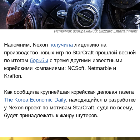
Источник изображений: Blizzard Entertainment
Напомним, Nexon
получила
лицензию на
производство новых игр по StarCraft прошлой весной
по итогам
борьбы
с тремя другими известными
корейскими компаниями: NCSoft, Netmarble и
Krafton.
Как сообщила крупнейшая корейская деловая газета
The Korea Economic Daily
, находящийся в разработке
у Nexon проект по мотивам StarCraft, судя по всему,
будет принадлежать к жанру шутеров.