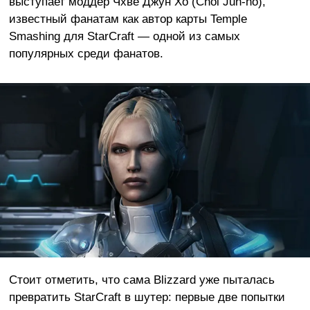
выступает моддер Чхве Джун Хо (Choi Jun-ho),
известный фанатам как автор карты Temple
Smashing для StarCraft — одной из самых
популярных среди фанатов.
Стоит отметить, что сама Blizzard уже пыталась
превратить StarCraft в шутер: первые две попытки