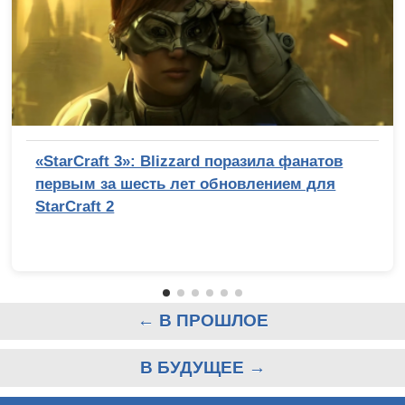
«StarCraft 3»: Blizzard поразила фанатов
первым за шесть лет обновлением для
StarCraft 2
← В ПРОШЛОЕ
В БУДУЩЕЕ →