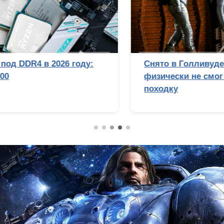
Снято в Голливуде? Почему Стэнли Кубрик
физически не смог бы подделать лунную
походку