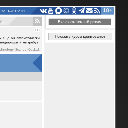
18+
ЛКА
КОНТАКТЫ
..
Включить темный режим
Показать курсы криптовалют
А ещё он автоматически
 подзарядки и не требует
echnology (Suzhou) Co.,Ltd.