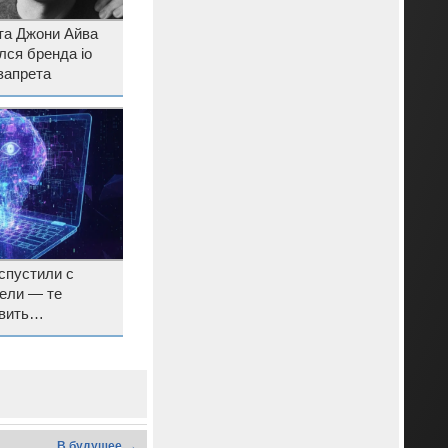
та Джони Айва
ся бренда io
запрета
спустили с
ели — те
вить
 в открытое ПО
В будущее →