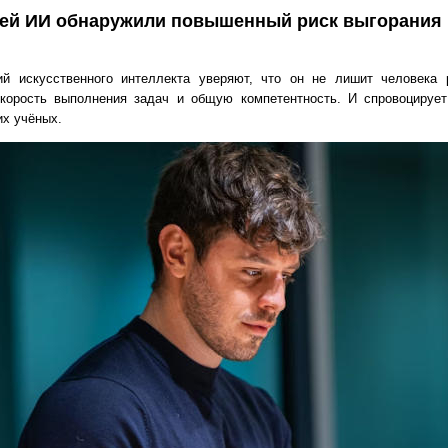
лей ИИ обнаружили повышенный риск выгорания
й искусственного интеллекта уверяют, что он не лишит человека 
корость выполнения задач и общую компетентность. И спровоцирует 
х учёных.