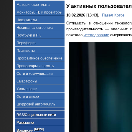
Материнские платы
У активных пользовате
Мониторы, ТВ и проекторы
10.02.2026
[13:43],
Павел Котов
Накопители
Оптимисты в отношении технологи
Носимая электроника
производительность — увеличит с
показало
исследование
американски
Ноутбуки и ПК
Периферия
Планшеты
Программное обеспечение
Процессоры и память
Сети и коммуникации
Смартфоны
Умные вещи
Фото и видео
Цифровой автомобиль
RSS/Социальные сети
Рассылка
[NEW!]
Вакансии