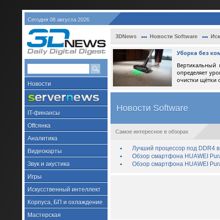
Сегодня 08 августа 2026
3DNews
Новости Software
Иск
Уборка без ко
Вертикальный 
определяет уро
очистки щётки 
Новости
Новости Software
IT-финансы
Offсянка
Самое интересное в обзорах
Аналитика
Лучший процессор под DDR4 в 
Видеокарты
Обзор смартфона HUAWEI Pura 
Звук и акустика
Обзор смартфона HUAWEI Pura
Игры
Искусственный интеллект
Корпуса, БП и охлаждение
Мастерская