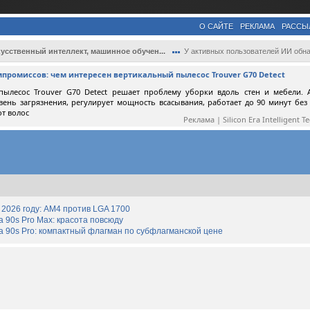
О САЙТЕ
РЕКЛАМА
РАССЫ
усственный интеллект, машинное обучен...
У активных пользователей ИИ обнаружили п.
мпромиссов: чем интересен вертикальный пылесос Trouver G70 Detect
пылесос Trouver G70 Detect решает проблему уборки вдоль стен и мебели. 
вень загрязнения, регулирует мощность всасывания, работает до 90 минут без
от волос
Реклама | Silicon Era Intelligent T
2026 году: AM4 против LGA 1700
90s Pro Max: красота повсюду
 90s Pro: компактный флагман по субфлагманской цене