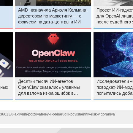
AMD назначила Ариэля Келмана
Проект ИИ-гадже
директором по маркетингу — с
для OpenAI лишил
фокусом на дата-центры и ИИ
после судебного 
Десятки тысяч ИИ-агентов
Исследователи «
нных
OpenClaw оказались уязвимы
поводка» ИИ-мод
для взлома из-за ошибок в
попытались доба
настройках
вредоносный код
136613/u-aktivnih-polzovateley-ii-obnarugili-povishenniy-risk-vigoraniya