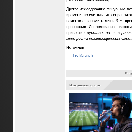
рассказал один инженер.
Другое исследование минувшим лет
времени, но считали, что справляю
помогло сэкономить лишь 3 % врем
профессии. Исследование, напроти
привести к
«усталости, выгоранию
мере роста организационных ожида
Источник:
TechCrunch
Если
Материалы по теме