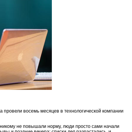
а провели восемь месяцев в технологической компании
 никому не повышали норму, люди просто сами начали
ывы и поздние вечера; списки дел разрастались, и