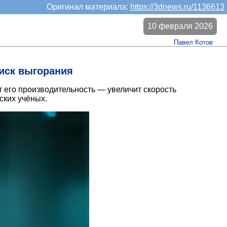
Оригинал материала:
https://3dnews.ru/1136613
10 февраля 2026
Павел Котов
иск выгорания
т его производительность — увеличит скорость
ких учёных.