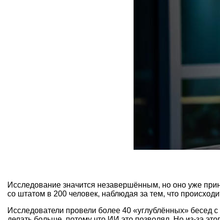
Исследование значится незавершённым, но оно уже прин
со штатом в 200 человек, наблюдая за тем, что происход
Исследователи провели более 40 «углублённых» бесед с 
делать больше, потому что ИИ это позволял. Но из-за эт