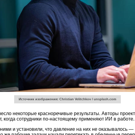
Источник изображения: Christian Velitchkov / unsplash.com
есло некоторые красноречивые результаты. Авторы проект
ит, когда сотрудники по-настоящему применяют ИИ в работе.
ними и установили, что давление на них не оказывалось —
ого же рабочие задачи начали перетекать в обеденные перер