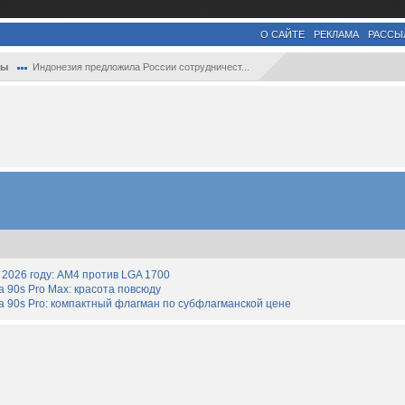
О САЙТЕ
РЕКЛАМА
РАССЫ
ры
Индонезия предложила России сотрудничест...
2026 году: AM4 против LGA 1700
90s Pro Max: красота повсюду
 90s Pro: компактный флагман по субфлагманской цене