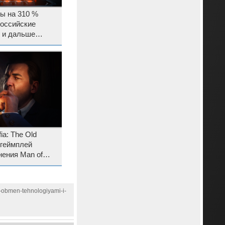
ры на 310 %
российские
, и дальше
е
a: The Old
 геймплей
ения Man of
 появится звезда
a-obmen-tehnologiyami-i-