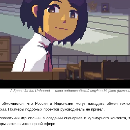
A Space for the Unbound — игра индонезийской студии Mojiken (источ
 обмолвился, что Россия и Индонезия могут наладить обмен техн
трии. Примеры подобных проектов руководитель не привёл.
работчики игр сильны в создании сценариев и культурного контента, 
крывается в инженерной сфере.