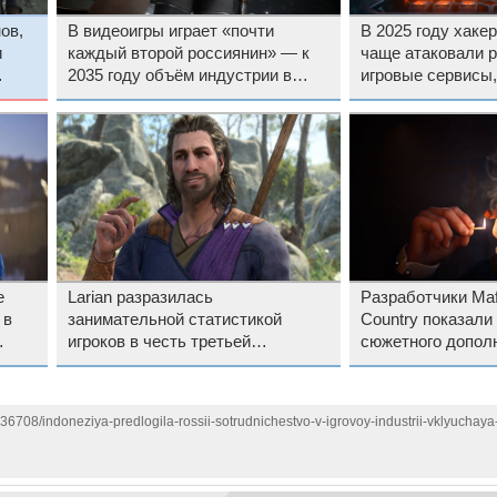
ов,
В видеоигры играет «почти
В 2025 году хаке
и
каждый второй россиянин» — к
чаще атаковали 
2035 году объём индустрии в
игровые сервисы
стране превысит полтриллиона
будет только хуж
рублей
е
Larian разразилась
Разработчики Mafi
 в
занимательной статистикой
Country показали
игроков в честь третьей
сюжетного дополн
годовщины Baldur’s Gate 3
Honor, в котором
первой «Мафии»
136708/indoneziya-predlogila-rossii-sotrudnichestvo-v-igrovoy-industrii-vklyuchay