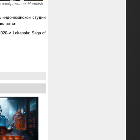
 изображения: Mundfish
а индонезийской студии
является.
020-м Lokapala: Saga of