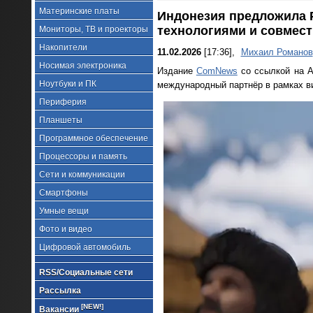
Материнские платы
Индонезия предложила Р
технологиями и совмест
Мониторы, ТВ и проекторы
Накопители
11.02.2026
[17:36],
Михаил Романов
Носимая электроника
Издание
ComNews
со ссылкой на А
Ноутбуки и ПК
международный партнёр в рамках в
Периферия
Планшеты
Программное обеспечение
Процессоры и память
Сети и коммуникации
Смартфоны
Умные вещи
Фото и видео
Цифровой автомобиль
RSS/Социальные сети
Рассылка
[NEW!]
Вакансии