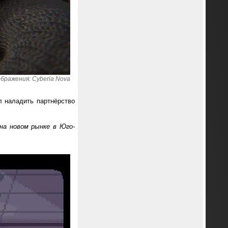
бражения: Cyberia Nova
л наладить партнёрство
на новом рынке в Юго-