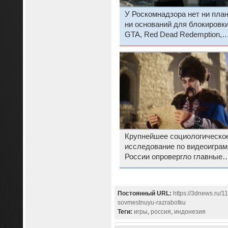
У Роскомнадзора нет ни план
ни оснований для блокировк
GTA, Red Dead Redemption,
Battlefield, Fortnite и других
популярных в России игр
Крупнейшее социологическо
исследование по видео­играм
России опровергло главные
мифы о российских геймерах
Постоянный URL:
https://3dnews.ru/1
sovmestnuyu-razrabotku
Теги:
игры
,
россия
,
индонезия