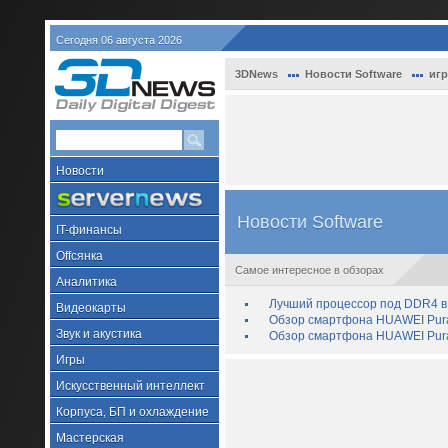
Сегодня 06 августа 2026
3DNews
Новости Software
иг
Новости
Новости Software
IT-финансы
Offсянка
Самое интересное в обзорах
Аналитика
Лучший процессор под DDR4 в 
Видеокарты
Обзор смартфона HUAWEI Pura 
Звук и акустика
Обзор смартфона HUAWEI Pura
Игры
Искусственный интеллект
Корпуса, БП и охлаждение
Мастерская