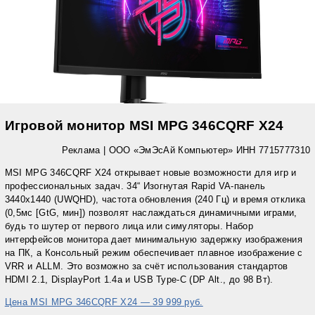
Игровой монитор MSI MPG 346CQRF X24
Реклама | ООО «ЭмЭсАй Компьютер» ИНН 7715777310
MSI MPG 346CQRF X24 открывает новые возможности для игр и
профессиональных задач. 34“ Изогнутая Rapid VA-панель
3440x1440 (UWQHD), частота обновления (240 Гц) и время отклика
(0,5мс [GtG, мин]) позволят наслаждаться динамичными играми,
будь то шутер от первого лица или симуляторы. Набор
интерфейсов монитора дает минимальную задержку изображения
на ПК, а Консольный режим обеспечивает плавное изображение с
VRR и ALLM. Это возможно за счёт использования стандартов
HDMI 2.1, DisplayPort 1.4a и USB Type-C (DP Alt., до 98 Вт).
Цена MSI MPG 346CQRF X24 — 39 999 руб.