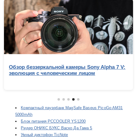
Обзор беззеркальной камеры Sony Alpha 7 V:
эволюция с человеческим лицом
Компактный пауэрбанк MagSafe Baseus PicoGo AM31
5000mAh
Блок питания PCCOOLER YS1200
Ридер ОНИКС БУКС Васко Да Гама 5
Умный диктофон TicNote