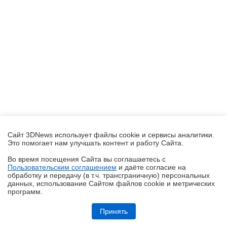
Сайт 3DNews использует файлы cookie и сервисы аналитики.
Это помогает нам улучшать контент и работу Cайта.
Во время посещения Cайта вы соглашаетесь с
Пользовательским соглашением
и даёте согласие на
✖
обработку и передачу (в т.ч. трансграничную) персональных
данных, использование Cайтом файлов cookie и метрических
программ.
Обзор блока питания Chieftec Stealth (SPX-1000-FC)
Принять