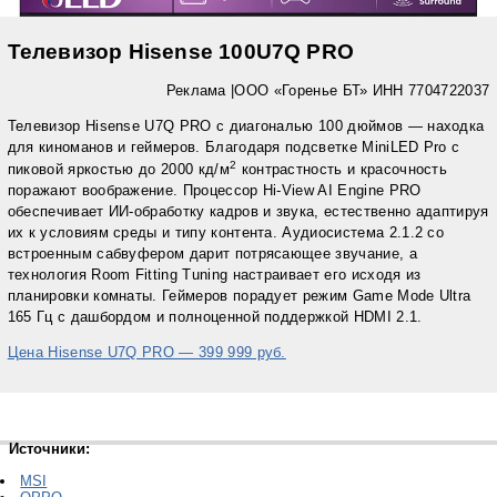
Телевизор Hisense 100U7Q PRO
Реклама |
ООО «Горенье БТ» ИНН 7704722037
Телевизор Hisense U7Q PRO с диагональю 100 дюймов — находка
для киноманов и геймеров. Благодаря подсветке MiniLED Pro с
2
пиковой яркостью до 2000 кд/м
контрастность и красочность
поражают воображение. Процессор Hi-View AI Engine PRO
обеспечивает ИИ-обработку кадров и звука, естественно адаптируя
их к условиям среды и типу контента. Аудиосистема 2.1.2 со
встроенным сабвуфером дарит потрясающее звучание, а
технология Room Fitting Tuning настраивает его исходя из
планировки комнаты. Геймеров порадует режим Game Mode Ultra
165 Гц с дашбордом и полноценной поддержкой HDMI 2.1.
Цена Hisense U7Q PRO — 399 999 руб.
Источники:
MSI