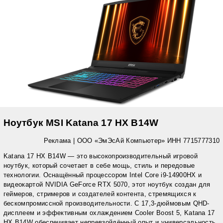
Ноутбук MSI Katana 17 HX B14W
Реклама | ООО «ЭмЭсАй Компьютер» ИНН 7715777310
Katana 17 HX B14W — это высокопроизводительный игровой
ноутбук, который сочетает в себе мощь, стиль и передовые
технологии. Оснащённый процессором Intel Core i9-14900HX и
видеокартой NVIDIA GeForce RTX 5070, этот ноутбук создан для
геймеров, стримеров и создателей контента, стремящихся к
бескомпромиссной производительности. С 17,3-дюймовым QHD-
дисплеем и эффективным охлаждением Cooler Boost 5, Katana 17
HX B14W обеспечивает непревзойдённый опыт и универсальность