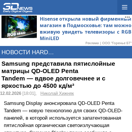
Hisense открыла новый фирменный
магазин в Подмосковье: там можно
вживую увидеть телевизоры с RGB
MiniLED
Реклама | ООО "Горенье БТ"
НОВОСТИ HARDWARE
Samsung представила пятислойные
матрицы QD-OLED Penta
Tandem — вдвое долговечнее и с
яркостью до 4500 кд/м²
12.02.2026
[18:01],
Николай Хижняк
Samsung Display анонсировала QD-OLED Penta
Tandem — новую технологию для своих QD-OLED-
панелей, в которой используется запатентованная
пятислойная органическая светоизлучающая