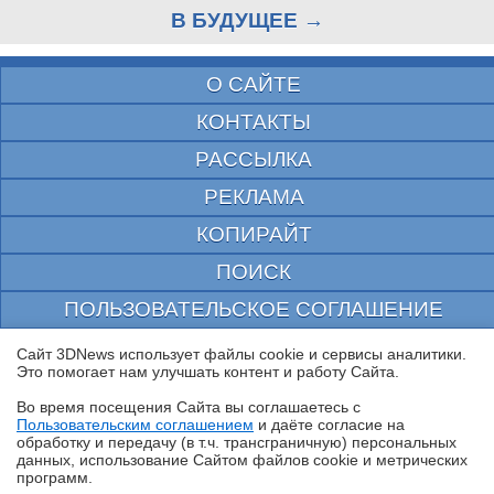
В БУДУЩЕЕ →
О САЙТЕ
КОНТАКТЫ
РАССЫЛКА
РЕКЛАМА
КОПИРАЙТ
ПОИСК
ПОЛЬЗОВАТЕЛЬСКОЕ СОГЛАШЕНИЕ
ЗАЩИЩЕНО CURATOR
Сайт 3DNews использует файлы cookie и сервисы аналитики.
Это помогает нам улучшать контент и работу Cайта.
© 1997—2026 Электронное периодическое издание "3ДНьюс" | Свидетельство о
регистрации СМИ Эл ФС 77-22224
Во время посещения Cайта вы соглашаетесь с
выдано Федеральной Службой по надзору за соблюдением законодательства в сфере
Пользовательским соглашением
и даёте согласие на
массовых коммуникаций и охране культурного наследия
✖
обработку и передачу (в т.ч. трансграничную) персональных
При цитировании документа ссылка на сайт с указанием автора обязательна. Полное
данных, использование Cайтом файлов cookie и метрических
заимствование документа является нарушением
российского и международного законодательства и возможно только с согласия
программ.
редакции 3DNews.