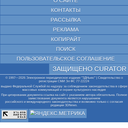
О САЙТЕ
КОНТАКТЫ
РАССЫЛКА
РЕКЛАМА
КОПИРАЙТ
ПОИСК
ПОЛЬЗОВАТЕЛЬСКОЕ СОГЛАШЕНИЕ
ЗАЩИЩЕНО CURATOR
© 1997—2026 Электронное периодическое издание "3ДНьюс" | Свидетельство о
регистрации СМИ Эл ФС 77-22224
выдано Федеральной Службой по надзору за соблюдением законодательства в сфере
массовых коммуникаций и охране культурного наследия
При цитировании документа ссылка на сайт с указанием автора обязательна. Полное
заимствование документа является нарушением
российского и международного законодательства и возможно только с согласия
редакции 3DNews.