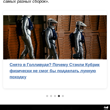
самых разных сборок»
.
Снято в Голливуде? Почему Стэнли Кубрик
физически не смог бы подделать лунную
походку