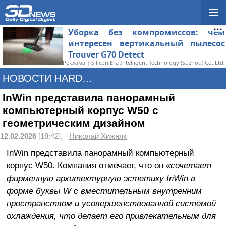
Уборка без компромиссов: чем
интересен вертикальный пылесос
Trouver G70 Detect
Реклама | Silicon Era Intelligent Technology (Suzhou) Co.,Ltd.
НОВОСТИ HARDWARE
InWin представила панорамный
компьютерный корпус W50 с
геометрическим дизайном
12.02.2026
[18:42],
Николай Хижняк
InWin представила панорамный компьютерный
корпус W50. Компания отмечает, что он
«сочетает
фирменную архитектурную эстетику InWin в
форме буквы W с вместительным внутренним
пространством и усовершенствованной системой
охлаждения, что делает его привлекательным для