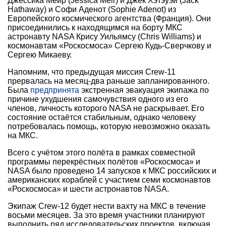
Джессика Меир (Jessica Meir) и Джек Хэтэуэй (Jack
Hathaway) и Софи Аденот (Sophie Adenot) из
Европейского космического агентства (Франция). Они
присоединились к находящимся на борту МКС
астронавту NASA Крису Уильямсу (Chris Williams) и
космонавтам «Роскосмоса» Сергею Кудь-Сверчкову и
Сергею Микаеву.
Напомним, что предыдущая миссия Crew-11
прервалась на месяц-два раньше запланированного.
Была
предпринята
экстренная эвакуация экипажа по
причине ухудшения самочувствия одного из его
членов, личность которого NASA не раскрывает. Его
состояние остаётся стабильным, однако человеку
потребовалась помощь, которую невозможно оказать
на МКС.
Всего с учётом этого полёта в рамках совместной
программы перекрёстных полётов «Роскосмоса» и
NASA было проведено 14 запусков к МКС российских и
американских кораблей с участием семи космонавтов
«Роскосмоса» и шести астронавтов NASA.
Экипаж Crew-12 будет нести вахту на МКС в течение
восьми месяцев. За это время участники планируют
выполнить ряд исследовательских проектов, включая