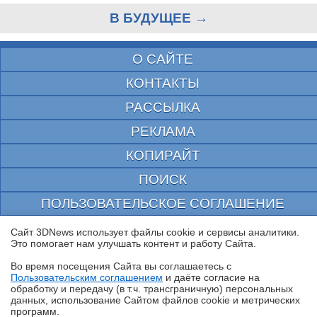
В БУДУЩЕЕ →
О САЙТЕ
КОНТАКТЫ
РАССЫЛКА
РЕКЛАМА
КОПИРАЙТ
ПОИСК
ПОЛЬЗОВАТЕЛЬСКОЕ СОГЛАШЕНИЕ
ЗАЩИЩЕНО CURATOR
Сайт 3DNews использует файлы cookie и сервисы аналитики.
Это помогает нам улучшать контент и работу Cайта.
© 1997—2026 Электронное периодическое издание "3ДНьюс" | Свидетельство о
регистрации СМИ Эл ФС 77-22224
Во время посещения Cайта вы соглашаетесь с
выдано Федеральной Службой по надзору за соблюдением законодательства в сфере
Пользовательским соглашением
и даёте согласие на
массовых коммуникаций и охране культурного наследия
✖
обработку и передачу (в т.ч. трансграничную) персональных
При цитировании документа ссылка на сайт с указанием автора обязательна. Полное
данных, использование Cайтом файлов cookie и метрических
заимствование документа является нарушением
программ.
российского и международного законодательства и возможно только с согласия