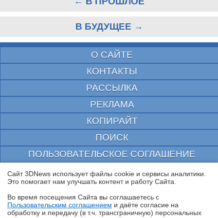
← В ПРОШЛОЕ
В БУДУЩЕЕ →
О САЙТЕ
КОНТАКТЫ
РАССЫЛКА
РЕКЛАМА
КОПИРАЙТ
ПОИСК
ПОЛЬЗОВАТЕЛЬСКОЕ СОГЛАШЕНИЕ
ЗАЩИЩЕНО CURATOR
Сайт 3DNews использует файлы cookie и сервисы аналитики.
Это помогает нам улучшать контент и работу Cайта.
© 1997—2026 Электронное периодическое издание "3ДНьюс" | Свидетельство о
регистрации СМИ Эл ФС 77-22224
Во время посещения Cайта вы соглашаетесь с
выдано Федеральной Службой по надзору за соблюдением законодательства в сфере
Пользовательским соглашением
и даёте согласие на
массовых коммуникаций и охране культурного наследия
✖
обработку и передачу (в т.ч. трансграничную) персональных
При цитировании документа ссылка на сайт с указанием автора обязательна. Полное