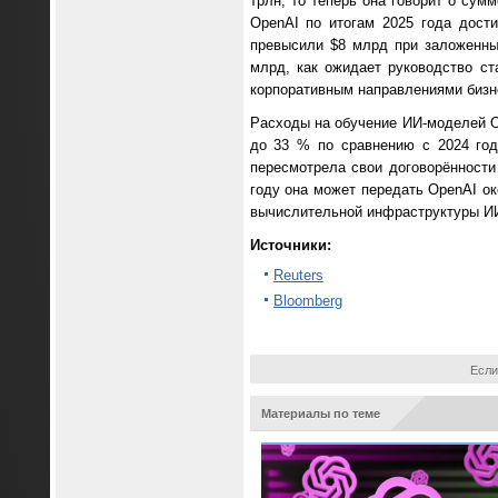
трлн, то теперь она говорит о сум
OpenAI по итогам 2025 года дост
превысили $8 млрд при заложенны
млрд, как ожидает руководство с
корпоративным направлениями бизн
Расходы на обучение ИИ-моделей Op
до 33 % по сравнению с 2024 годо
пересмотрела свои договорённости
году она может передать OpenAI ок
вычислительной инфраструктуры ИИ
Источники:
Reuters
Bloomberg
Если
Материалы по теме