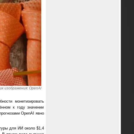
ик изображения: OpenAI
бности монетизировать
ённом к году значении
прогнозами OpenAI явно
туры для ИИ около $1,4