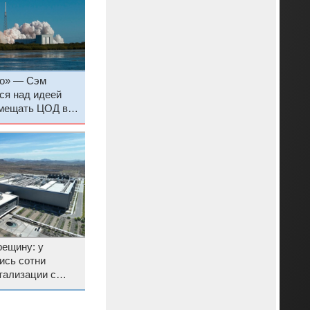
ко» — Сэм
ся над идеей
мещать ЦОД в
рещину: у
ись сотни
тализации с
е у всех