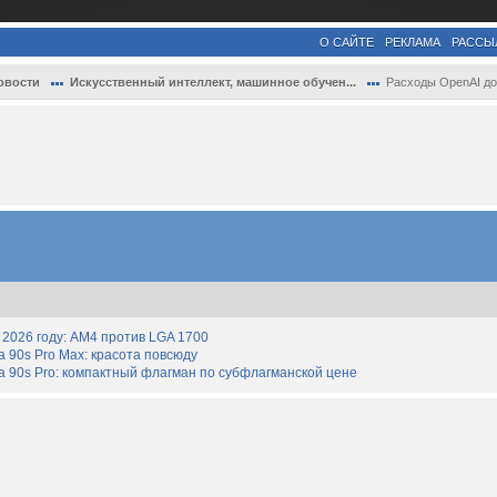
О САЙТЕ
РЕКЛАМА
РАССЫ
овости
Искусственный интеллект, машинное обучен...
Расходы OpenAI достигнут $600 млрд к 203
2026 году: AM4 против LGA 1700
90s Pro Max: красота повсюду
 90s Pro: компактный флагман по субфлагманской цене