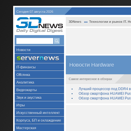
Сегодня 07 августа 2026
3DNews
Технологии и рынок IT. Н
Новости
Новости Hardware
IT-финансы
Offсянка
Самое интересное в обзорах
Аналитика
Лучший процессор под DDR4 в 
Видеокарты
Обзор смартфона HUAWEI Pura 
Звук и акустика
Обзор смартфона HUAWEI Pura
Игры
Искусственный интеллект
Корпуса, БП и охлаждение
Мастерская