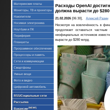
Материнские платы
Расходы OpenAI достигн
должна вырасти до $280
Мониторы, ТВ и проекторы
Накопители
21.02.2026
[06:30],
Алексей Разин
Носимая электроника
Несмотря на вовлечённость в фина
Ноутбуки и ПК
продолжает оставаться частным 
неофициальных источников известн
Периферия
вырасти до $280 млрд.
Планшеты
Программное обеспечение
Процессоры и память
Сети и коммуникации
Смартфоны
Умные вещи
Фото и видео
Цифровой автомобиль
RSS/Социальные сети
Рассылка
[NEW!]
Вакансии