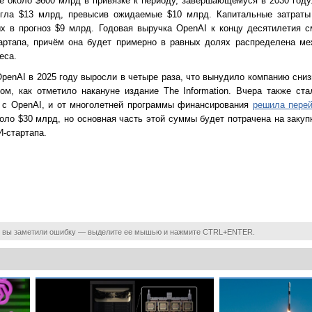
ме около $600 млрд в привязке к периоду, завершающемуся в 2030 году
игла $13 млрд, превысив ожидаемые $10 млрд. Капитальные затраты
х в прогноз $9 млрд. Годовая выручка OpenAI к концу десятилетия с
тартапа, причём она будет примерно в равных долях распределена ме
еса.
enAI в 2025 году выросли в четыре раза, что вынудило компанию сниз
м, как отметило накануне издание The Information. Вчера также стал
 с OpenAI, и от многолетней программы финансирования
решила пере
оло $30 млрд, но основная часть этой суммы будет потрачена на закуп
-стартапа.
 вы заметили ошибку — выделите ее мышью и нажмите CTRL+ENTER.