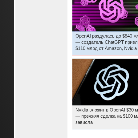
OpenAI раздулась до $840 м
— создатель ChatGPT привл
$110 млрд от Amazon, Nvidia
Softbank
Nvidia вложит в OpenAI $30 
— прежняя сделка на $100 м
зависла