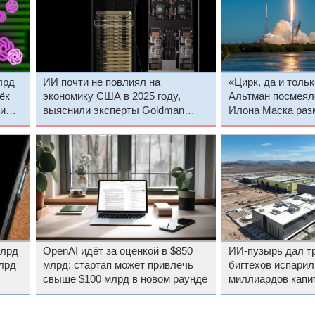
лрд
ИИ почти не повлиял на
«Цирк, да и толь
ёк
экономику США в 2025 году,
Альтман посмеял
 и
выяснили эксперты Goldman
Илона Маска раз
Sachs
космосе
млрд
OpenAI идёт за оценкой в $850
ИИ-пузырь дал т
лрд
млрд: стартап может привлечь
бигтехов испарил
свыше $100 млрд в новом раунде
миллиардов капи
начала года, но н