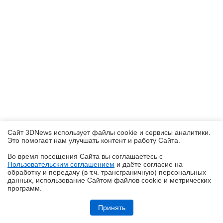
Сайт 3DNews использует файлы cookie и сервисы аналитики.
Это помогает нам улучшать контент и работу Cайта.
Во время посещения Cайта вы соглашаетесь с
Пользовательским соглашением
и даёте согласие на
✖
обработку и передачу (в т.ч. трансграничную) персональных
данных, использование Cайтом файлов cookie и метрических
программ.
Обзор смартфона HUAWEI Pura 90s Pro Max: красота повсюду
Принять