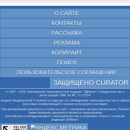
О САЙТЕ
КОНТАКТЫ
РАССЫЛКА
РЕКЛАМА
КОПИРАЙТ
ПОИСК
ПОЛЬЗОВАТЕЛЬСКОЕ СОГЛАШЕНИЕ
ЗАЩИЩЕНО CURATOR
© 1997—2026 Электронное периодическое издание "3ДНьюс" | Свидетельство о
регистрации СМИ Эл ФС 77-22224
выдано Федеральной Службой по надзору за соблюдением законодательства в сфере
массовых коммуникаций и охране культурного наследия
При цитировании документа ссылка на сайт с указанием автора обязательна. Полное
заимствование документа является нарушением
российского и международного законодательства и возможно только с согласия
редакции 3DNews.