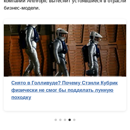
компании Anthropic вытеснит устоявшиеся в отрасли
бизнес-модели.
Снято в Голливуде? Почему Стэнли Кубрик
физически не смог бы подделать лунную
походку